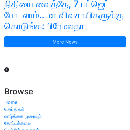
நிதியை வைத்தே, 7 பட்ஜெட்
போடலாம்.. மா விவசாயிகளுக்கு
கொடுங்க: பிரேமலதா
More News
விவசாயிகள் நலன் கருதி சாகுபடி தொடர்பான சந்தேகம்
ஏற்பட்டால் வேளாண் விஞ்ஞானிகளை அணுகலாம்: தமிழக அரசு
அறிவிப்பு
Browse
Home
செய்திகள்
வாழ்க்கை முறையும்
தோட்டக்கலை
வெற்றிக் கதைகள்