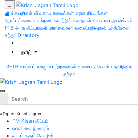
செய்திகள்
விவசாய தகவல்கள்
அரசு திட்டங்கள்
தோட்டக்கலை
கால்நடை
வெற்றிக் கதைகள்
விவசாய தகவல்கள்
FTB
அரசு திட்டங்கள்
மற்றவைகள்
வலைப்பதிவுகள்
பத்திரிகை
சந்தா
Directory
தமிழ்
#FTB
வாழ்வும் நலமும்
மற்றவைகள்
வலைப்பதிவுகள்
பத்திரிகை
சந்தா
#Top on Krishi Jagran
PM Kisan திட்டம்
வானிலை நிலவரம்
லாபம் தரும் தொழில்