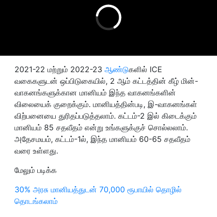
2021-22 மற்றும் 2022-23
ஆண்டு
களில் ICE
வகைகளுடன் ஒப்பிடுகையில், 2 ஆம் கட்டத்தின் கீழ் மின்-
வாகனங்களுக்கான மானியம் இந்த வாகனங்களின்
விலையைக் குறைக்கும். மானியத்தின்படி, இ-வாகனங்கள்
விற்பனையை துரிதப்படுத்தலாம். கட்டம்-2 இல் கிடைக்கும்
மானியம் 85 சதவீதம் என்று உங்களுக்குச் சொல்லலாம்.
அதேசமயம், கட்டம்-1ல், இந்த மானியம் 60-65 சதவீதம்
வரை உள்ளது.
மேலும் படிக்க
30% அரசு மானியத்துடன் 70,000 ரூபாயில் தொழில்
தொடங்கலாம்