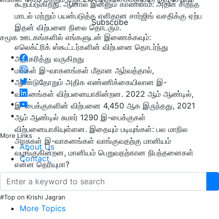
கூறப்படுகிறது. ஆனால் இன்னும் காணலாம். அதன் சிறந்த
மாடல் மற்றும் பயன்படுத்த எளிதான சார்ஜிங் வசதிக்கு ஏற்ப
Subscribe
இதன் விற்பனை நிலை தொடரும்.
சமூக ஊடகங்களில் எங்களுடன் இணைக்கவும்:
எலெக்ட்ரிக் ஸ்கூட்டர்களின் விற்பனை தொடர்ந்து
அதிகரித்து வருகிறது
மக்கள் இ-வாகனங்கள் மீதான ஆர்வத்தால்,
ஆண்டுதோறும் அதிக எண்ணிக்கையிலான இ-
வாகனங்கள் விற்பனையாகின்றன. 2022 ஆம் ஆண்டில்,
இ-பைக்குகளின் விற்பனை 4,450 ஆக இருந்தது, 2021
ஆம் ஆண்டில் சுமார் 1290 இ-பைக்குகள்
விற்பனையாகியுள்ளன. இதையும் படியுங்கள்: பல மாநில
More Links
அரசுகள் இ-வாகனங்கள் வாங்குவதற்கு மானியம்
About Us
வழங்குகின்றன, மானியம் பெறுவதற்கான நிபந்தனைகள்
Contact
என்ன தெரியுமா?
#Top on Krishi Jagran
More Topics