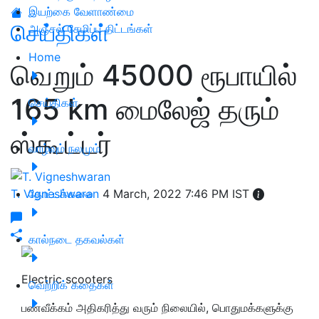
இயற்கை வேளாண்மை
செய்திகள்
அஞ்சல் சேமிப்பு திட்டங்கள்
Home
வெறும் 45000 ரூபாயில்
165 km மைலேஜ் தரும்
செய்திகள்
ஸ்கூட்டர்
வாழ்வும் நலமும்
T. Vigneshwaran
தோட்டக்கலை
4 March, 2022 7:46 PM IST
கால்நடை தகவல்கள்
Electric scooters
வெற்றிக் கதைகள்
பணவீக்கம் அதிகரித்து வரும் நிலையில், பொதுமக்களுக்கு