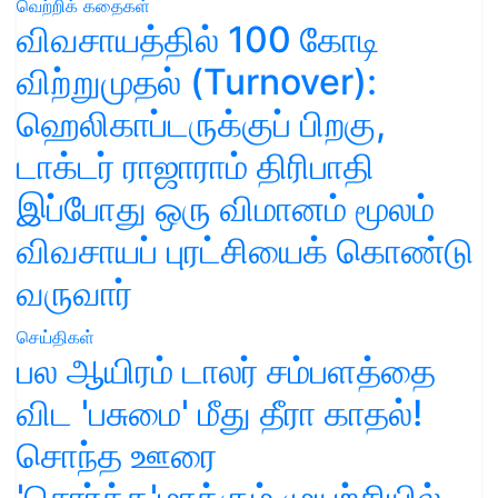
வெற்றிக் கதைகள்
விவசாயத்தில் 100 கோடி
விற்றுமுதல் (Turnover):
ஹெலிகாப்டருக்குப் பிறகு,
டாக்டர் ராஜாராம் திரிபாதி
இப்போது ஒரு விமானம் மூலம்
விவசாயப் புரட்சியைக் கொண்டு
வருவார்
செய்திகள்
பல ஆயிரம் டாலர் சம்பளத்தை
விட 'பசுமை' மீது தீரா காதல்!
சொந்த ஊரை
'சொர்க்க'மாக்கும் முயற்சியில்