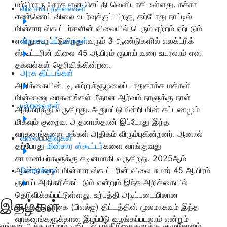
மற்றொரு சோகமான செய்தி வெளியாகி உள்ளது. கச்சா
விவசாய தகவல்கள்
எண்ணெய் விலை உயர்வுக்குப் பிறகு, தற்போது நாட்டில்
மின்சார ஸ்கூட்டர்களின் விலையில் பெரும் ஏற்றம் ஏற்படும்
என்று கூறப்படுகிறது. வரும் 3 ஆண்டுகளில் எலக்ட்ரிக்
விவசாய பட்டறைகள்
ஸ்கூட்டரின் விலை 45 ஆயிரம் ரூபாய் வரை உயரலாம் என
தகவல்கள் தெரிவிக்கின்றன.
அரசு திட்டங்கள்
அறிக்கையின்படி, சுற்றுச்சூழலைப் பாதுகாக்க மக்கள்
மின்னணு வாகனங்கள் மீதான ஆர்வம் நாளுக்கு நாள்
மற்றவைகள்
அதிகரித்து வருகிறது. அதுமட்டுமின்றி மின் கட்டணமும்
மிகவும் குறைவு. அதனால்தான் இப்போது இந்த
வாகனங்களை மக்கள் அதிகம் விரும்புகின்றனர். ஆனால்
வலைப்பதிவுகள்
தற்போது
மின்சார ஸ்கூட்டர்
களை வாங்குவது
சாமானியர்களுக்கு கடினமாகி வருகிறது. 2025ஆம்
ஆண்டுக்குள் மின்சார ஸ்கூட்டரின் விலை சுமார் 45 ஆயிரம்
Directory
ரூபாய் அதிகரிக்கப்படும் என்றும் இந்த அறிக்கையில்
தெரிவிக்கப்பட்டுள்ளது. உற்பத்தி அடிப்படையிலான
இதழ்கள்
ஊக்கத்தொகை (பிஎல்ஐ) திட்டத்தின் மூலமாகவும் இந்த
வாகனங்களுக்கான இழப்பீடு வழங்கப்படலாம் என்றும்
எங்கள் அச்சு மற்றும் டிஜிட்டல் பத்திரிகைகளுக்கு குழுசேரவும்