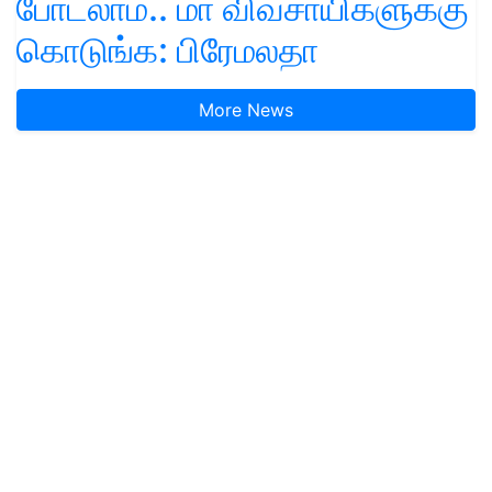
போடலாம்.. மா விவசாயிகளுக்கு
கொடுங்க: பிரேமலதா
More News