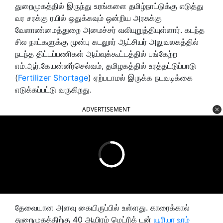
துறைமுகத்தில் இருந்து உரங்களை தமிழ்நாட்டுக்கு எடுத்து
வர சரக்கு ரயில் ஒதுக்கவும் ஒன்றிய அரசுக்கு
வேளாண்மைத்துறை அமைச்சர் வலியுறுத்தியுள்ளார். கடந்த
சில நாட்களுக்கு முன்பு கடலுார் ஆட்சியர் அலுவலகத்தில்
நடந்த திட்டப்பணிகள் ஆய்வுக்கூட்டத்தில் பங்கேற்ற
எம்.ஆர்.கே.பன்னீர்செல்வம், தமிழகத்தில் உரத்தட்டுப்பாடு
(
Fertilizer Shortage
) ஏற்படாமல் இருக்க நடவடிக்கை
எடுக்கப்பட்டு வருகிறது.
ADVERTISEMENT
தேவையான அளவு கையிருப்பில் உள்ளது. காரைக்கால்
துறைமுகத்திற்கு 40 ஆயிரம் மெட்ரிக் டன்
யூரியா உரம்