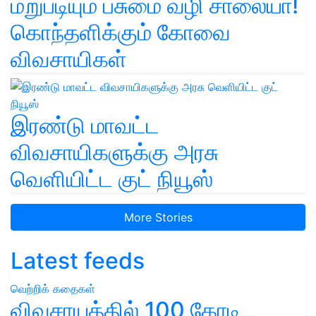
மறுபடியும் பசுமை வழி சாலையா!
கொந்தளிக்கும் கோவை
விவசாயிகள்
இரண்டு மாவட்ட
விவசாயிகளுக்கு அரசு
வெளியிட்ட குட் நியூஸ்
More Stories
Latest feeds
வெற்றிக் கதைகள்
விவசாயத்தில் 100 கோடி