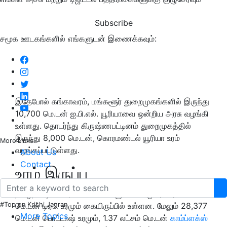
Subscribe
சமூக ஊடகங்களில் எங்களுடன் இணைக்கவும்:
இதேபோல் கங்காவரம், மங்களூர் துறைமுகங்களில் இருந்து
10,700 மெ.டன் ஐ.பி.எல். யூரியாவை ஒன்றிய அரசு வழங்கி
உள்ளது. தொடர்ந்து கிருஷ்ணபட்டினம் துறைமுகத்தில்
இருந்து 8,000 மெ.டன், கொரமண்டல் யூரியா உரம்
More Links
வழங்கப்பட்டுள்ளது.
About Us
Contact
உரம் இருப்பு
தமிழ்நாட்டில் 60,559 மெ.டன் யூரியா உரமும், 18,245
#Top on Krishi Jagran
மெ.டன் டிஏபி உரமும் கையிருப்பில் உள்ளன. மேலும் 28,377
More Topics
மெ.டன் பொட்டாஷ் உரமும், 1.37 லட்சம் மெ.டன்
காம்ப்ளக்ஸ்