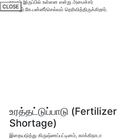
உரமும் இருப்பில் உள்ளன என்று அமைச்சர்
CLOSE
எம்.ஆர்.கே.பன்னீர்செல்வம் தெரிவித்திருக்கிறார்.
உரத்தட்டுப்பாடு (Fertilizer
Shortage)
இதையடுத்து கிருஷ்ணப்பட்டினம், காக்கிநாடா