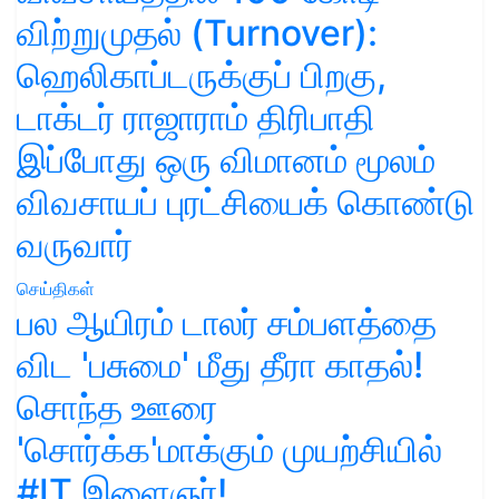
விற்றுமுதல் (Turnover):
ஹெலிகாப்டருக்குப் பிறகு,
டாக்டர் ராஜாராம் திரிபாதி
இப்போது ஒரு விமானம் மூலம்
விவசாயப் புரட்சியைக் கொண்டு
வருவார்
செய்திகள்
பல ஆயிரம் டாலர் சம்பளத்தை
விட 'பசுமை' மீது தீரா காதல்!
சொந்த ஊரை
'சொர்க்க'மாக்கும் முயற்சியில்
#IT இளைஞர்!