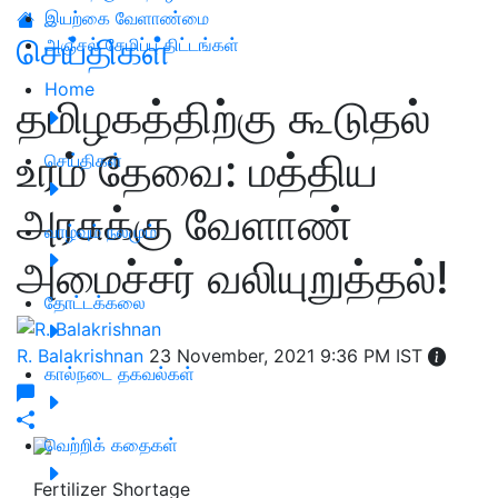
இயற்கை வேளாண்மை
செய்திகள்
அஞ்சல் சேமிப்பு திட்டங்கள்
Home
தமிழகத்திற்கு கூடுதல்
உரம் தேவை: மத்திய
செய்திகள்
அரசுக்கு வேளாண்
வாழ்வும் நலமும்
அமைச்சர் வலியுறுத்தல்!
தோட்டக்கலை
R. Balakrishnan
23 November, 2021 9:36 PM IST
கால்நடை தகவல்கள்
வெற்றிக் கதைகள்
Fertilizer Shortage