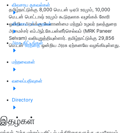
விவசாய தகவல்கள்
தமிழ்நாட்டுக்கு 8,000 மெ.டன் டிஏபி உரமும், 10,000
மெ.டன் பொட்டாஷ் உரமும் கூடுதலாக வழங்கக் கோரி
ஒன்றிய அரசுக்கு வேளாண்மை மற்றும் உழவர் நலத்துறை
விவசாய பட்டறைகள்
அமைச்சர் எம்.ஆர்.கே.பன்னீர்செல்வம் (MRK Paneer
Selvam) வலியுறுத்தியுள்ளார். தமிழ்நாட்டுக்கு 29,856
அரசு திட்டங்கள்
மெ.டன்
உரத்தை
ஒன்றிய அரசு ஏற்கனவே வழங்கியுள்ளது.
மற்றவைகள்
வலைப்பதிவுகள்
Directory
இதழ்கள்
எங்கள் அச்சு மற்றும் டிஜிட்டல் பத்திரிகைகளுக்கு குழுசேரவும்