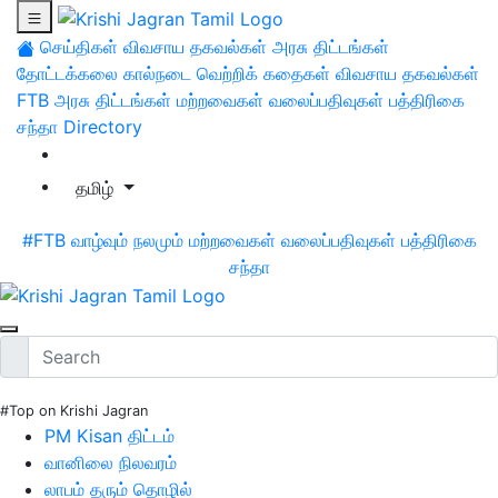
செய்திகள்
விவசாய தகவல்கள்
அரசு திட்டங்கள்
தோட்டக்கலை
கால்நடை
வெற்றிக் கதைகள்
விவசாய தகவல்கள்
FTB
அரசு திட்டங்கள்
மற்றவைகள்
வலைப்பதிவுகள்
பத்திரிகை
சந்தா
Directory
தமிழ்
#FTB
வாழ்வும் நலமும்
மற்றவைகள்
வலைப்பதிவுகள்
பத்திரிகை
சந்தா
#Top on Krishi Jagran
PM Kisan திட்டம்
வானிலை நிலவரம்
லாபம் தரும் தொழில்