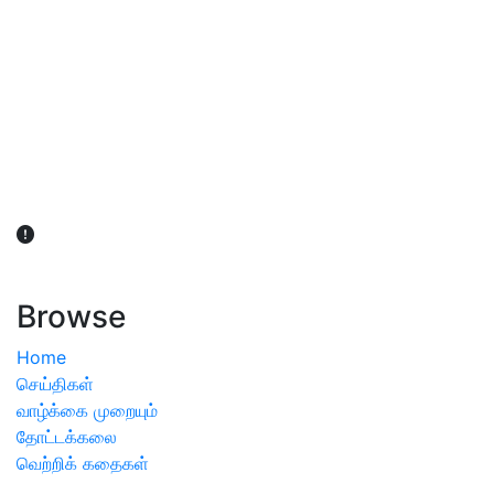
விவசாயிகள் நலன் கருதி சாகுபடி தொடர்பான சந்தேகம்
ஏற்பட்டால் வேளாண் விஞ்ஞானிகளை அணுகலாம்: தமிழக அரசு
அறிவிப்பு
Browse
Home
செய்திகள்
வாழ்க்கை முறையும்
தோட்டக்கலை
வெற்றிக் கதைகள்