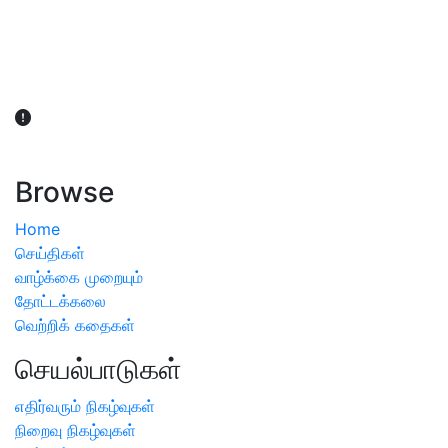
விவசாயிகள் நலன் கருதி சாகுபடி தொடர்பான சந்தேகம்
ஏற்பட்டால் வேளாண் விஞ்ஞானிகளை அணுகலாம்: தமிழக அரசு
அறிவிப்பு
Browse
Home
செய்திகள்
வாழ்க்கை முறையும்
தோட்டக்கலை
வெற்றிக் கதைகள்
செயல்பாடுகள்
எதிர்வரும் நிகழ்வுகள்
நிறைவு நிகழ்வுகள்