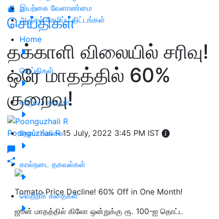
இயற்கை வேளாண்மை
செய்திகள்
அஞ்சல் சேமிப்பு திட்டங்கள்
Home
தக்காளி விலையில் சரிவு!
ஒரே மாதத்தில் 60%
செய்திகள்
குறைவு!
வாழ்வும் நலமும்
Poonguzhali R
தோட்டக்கலை
15 July, 2022 3:45 PM IST
கால்நடை தகவல்கள்
Tomato Price Decline! 60% Off in One Month!
வெற்றிக் கதைகள்
ஜூன் மாதத்தில் கிலோ ஒன்றுக்கு ரூ. 100-ஐ தொட்ட