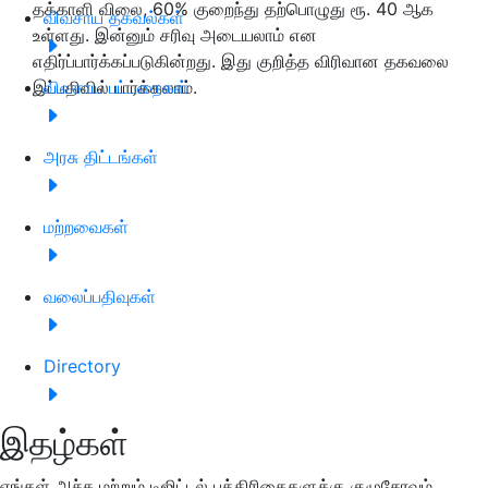
தக்காளி விலை, 60% குறைந்து தற்பொழுது ரூ. 40 ஆக
விவசாய தகவல்கள்
உள்ளது. இன்னும் சரிவு அடையலாம் என
எதிர்ப்பார்க்கப்படுகின்றது. இது குறித்த விரிவான தகவலை
இப்பதிவில் பார்க்கலாம்.
விவசாய பட்டறைகள்
அரசு திட்டங்கள்
மற்றவைகள்
வலைப்பதிவுகள்
Directory
இதழ்கள்
எங்கள் அச்சு மற்றும் டிஜிட்டல் பத்திரிகைகளுக்கு குழுசேரவும்