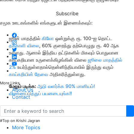
Subscribe
சமூக ஊடகங்களில் எங்களுடன் இணைக்கவும்:
ஜூன் மாதத்தில்
கிலோ
ஒன்றுக்கு ரூ. 100-ஐ தொட்ட
தக்காளி விலை
, 60% குறைந்து தற்பொழுது ரூ. 40 ஆக
உள்ளது. ஆனால் இந்திய தட்டுகளில் மிகவும் பொதுவான
காய்கறியான உருளைக்கிழங்கின் விலை
ஜூலை மாதத்தில்
2%
உயர்ந்துள்ளதால்தென்னிந்தியாவில் இருந்து வரும்
காய்கறியின் தேவை
அதிகரித்துள்ளது.
More Links
மேலும் படிக்க:
ஆடு வளர்க்க 90% மானியம்!
About Us
விண்ணப்பித்துப் பயனடையுங்க!!
Contact
#Top on Krishi Jagran
More Topics