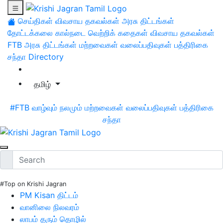
செய்திகள்
விவசாய தகவல்கள்
அரசு திட்டங்கள்
தோட்டக்கலை
கால்நடை
வெற்றிக் கதைகள்
விவசாய தகவல்கள்
FTB
அரசு திட்டங்கள்
மற்றவைகள்
வலைப்பதிவுகள்
பத்திரிகை
சந்தா
Directory
தமிழ்
#FTB
வாழ்வும் நலமும்
மற்றவைகள்
வலைப்பதிவுகள்
பத்திரிகை
சந்தா
#Top on Krishi Jagran
PM Kisan திட்டம்
வானிலை நிலவரம்
லாபம் தரும் தொழில்