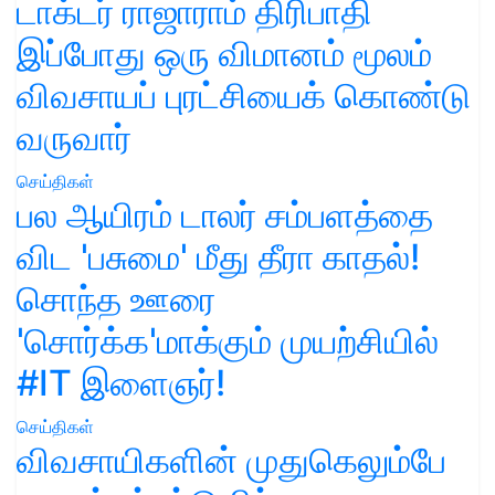
டாக்டர் ராஜாராம் திரிபாதி
இப்போது ஒரு விமானம் மூலம்
விவசாயப் புரட்சியைக் கொண்டு
வருவார்
செய்திகள்
பல ஆயிரம் டாலர் சம்பளத்தை
விட 'பசுமை' மீது தீரா காதல்!
சொந்த ஊரை
'சொர்க்க'மாக்கும் முயற்சியில்
#IT இளைஞர்!
செய்திகள்
விவசாயிகளின் முதுகெலும்பே