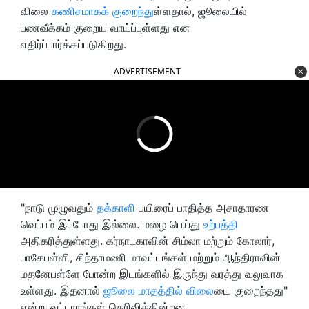
விலை
கணிசமாகக் குறைந்து
ள்ளதால், ஜூலையில்
பணவீக்கம் குறைய வாய்ப்புள்ளது என
எதிர்ப்பார்க்கப்படுகிறது.
ADVERTISEMENT
"நாடு முழுவதும்
தக்காளி
பயிரைப் பாதித்த அசாதாரண
வெப்பம் இப்போது இல்லை. மழை பெய்து
உற்பத்தி
அதிகரித்துள்ளது. கர்நாடகாவின் சிம்லா மற்றும் கோலார்,
பாகேபள்ளி, சிந்தாமணி மாவட்டங்கள் மற்றும் ஆந்திராவின்
மதனேபள்ளே போன்ற இடங்களில் இருந்து வரத்து வலுவாக
உள்ளது. இதனால்
ஜூலை மாதத்தில் விலை
யை குறைந்தது"
என்று வட்டாரங்கள் தெரிவிக்கின்றன.