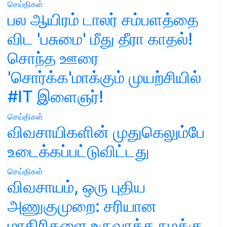
செய்திகள்
பல ஆயிரம் டாலர் சம்பளத்தை
விட 'பசுமை' மீது தீரா காதல்!
சொந்த ஊரை
'சொர்க்க'மாக்கும் முயற்சியில்
#IT இளைஞர்!
செய்திகள்
விவசாயிகளின் முதுகெலும்பே
உடைக்கப்பட்டுவிட்டது
செய்திகள்
விவசாயம், ஒரு புதிய
அணுகுமுறை: சரியான
மாதிரிகளை உருவாக்க நமக்கு