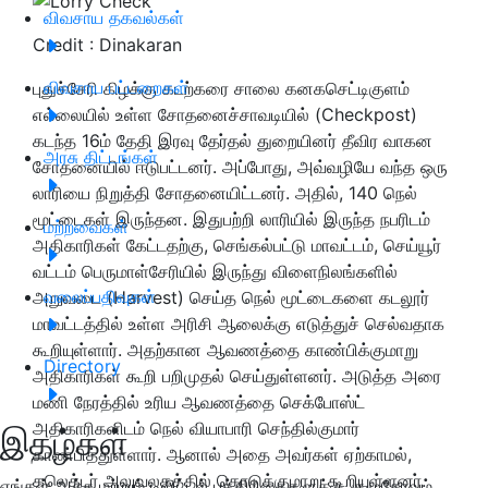
விவசாய தகவல்கள்
Credit : Dinakaran
விவசாய பட்டறைகள்
புதுச்சேரி கிழக்கு கடற்கரை சாலை கனகசெட்டிகுளம்
எல்லையில் உள்ள சோதனைச்சாவடியில் (Checkpost)
கடந்த 16ம் தேதி இரவு தேர்தல் துறையினர் தீவிர வாகன
அரசு திட்டங்கள்
சோதனையில் ஈடுபட்டனர். அப்போது, அவ்வழியே வந்த ஒரு
லாரியை நிறுத்தி சோதனையிட்டனர். அதில், 140 நெல்
மூட்டைகள் இருந்தன. இதுபற்றி லாரியில் இருந்த நபரிடம்
மற்றவைகள்
அதிகாரிகள் கேட்டதற்கு, செங்கல்பட்டு மாவட்டம், செய்யூர்
வட்டம் பெருமாள்சேரியில் இருந்து விளைநிலங்களில்
வலைப்பதிவுகள்
அறுவடை (Harvest) செய்த நெல் மூட்டைகளை கடலூர்
மாவட்டத்தில் உள்ள அரிசி ஆலைக்கு எடுத்துச் செல்வதாக
கூறியுள்ளார். அதற்கான ஆவணத்தை காண்பிக்குமாறு
Directory
அதிகாரிகள் கூறி பறிமுதல் செய்துள்ளனர். அடுத்த அரை
மணி நேரத்தில் உரிய ஆவணத்தை செக்போஸ்ட்
அதிகாரிகளிடம் நெல் வியாபாரி செந்தில்குமார்
இதழ்கள்
காண்பித்துள்ளார். ஆனால் அதை அவர்கள் ஏற்காமல்,
கலெக்டர் அலுவலகத்தில் கொடுக்குமாறு கூறியுள்ளனர்.
எங்கள் அச்சு மற்றும் டிஜிட்டல் பத்திரிகைகளுக்கு குழுசேரவும்