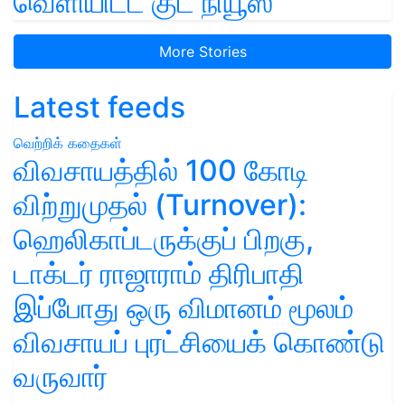
வெளியிட்ட குட் நியூஸ்
More Stories
Latest feeds
வெற்றிக் கதைகள்
விவசாயத்தில் 100 கோடி
விற்றுமுதல் (Turnover):
ஹெலிகாப்டருக்குப் பிறகு,
டாக்டர் ராஜாராம் திரிபாதி
இப்போது ஒரு விமானம் மூலம்
விவசாயப் புரட்சியைக் கொண்டு
வருவார்