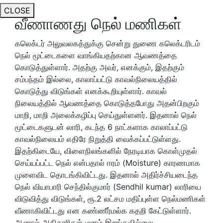
CLOSE
வீணாணது நெல் மணிகள்
கலெக்டர் அலுவலகத்துக்கு சென்று துணை கலெக்டரிடம்
நெல் மூட்டைகளை வாங்கியதற்கான ஆவணத்தை
கொடுத்துள்ளார். அதற்கு அவர், எனக்கும், இதற்கும்
சம்பந்தம் இல்லை, காலாப்பட்டு காவல்நிலையத்தில்
கொடுத்து விடுங்கள் எனக்கூறியுள்ளார். காவல்
நிலையத்தில் ஆவணத்தை கொடுத்தபோது அதன்பிறகும்
மாறி, மாறி அலைக்கழிப்பு செய்துள்ளனர். இதனால் நெல்
மூட்டைகளுடன் லாரி, கடந்த 6 நாட்களாக காலாப்பட்டு
காவல்நிலையம் எதிரே நிறுத்தி வைக்கப்பட்டுள்ளது.
இதற்கிடையே, விளைநிலங்களில் நேரடியாக கொள்முதல்
செய்யப்பட்ட நெல் என்பதால் ஈரம் (Moisture) காரணமாக
முளைவிட தொடங்கிவிட்டது. இதனால் அதிர்ச்சியடைந்த
நெல் வியாபாரி செந்தில்குமார் (Sendhil kumar) லாரியை
விடுவித்து விடுங்கள், ரூ.2 லட்சம மதிப்புள்ள நெல்மணிகள்
வீணாகிவிட்டது என கண்ணீர்மல்க கதறி கேட்டுள்ளார்.
ஆனால் அதிகாரிகள் மனம் இறங்கவில்லை.