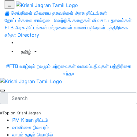
செய்திகள்
விவசாய தகவல்கள்
அரசு திட்டங்கள்
தோட்டக்கலை
கால்நடை
வெற்றிக் கதைகள்
விவசாய தகவல்கள்
FTB
அரசு திட்டங்கள்
மற்றவைகள்
வலைப்பதிவுகள்
பத்திரிகை
சந்தா
Directory
தமிழ்
#FTB
வாழ்வும் நலமும்
மற்றவைகள்
வலைப்பதிவுகள்
பத்திரிகை
சந்தா
#Top on Krishi Jagran
PM Kisan திட்டம்
வானிலை நிலவரம்
லாபம் தரும் தொழில்