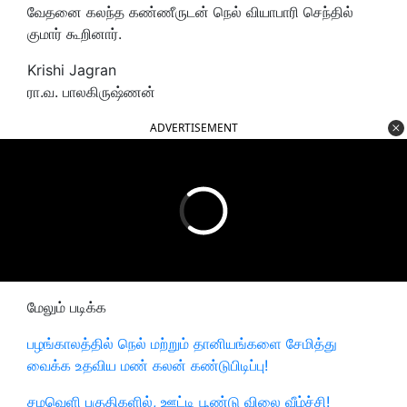
வேதனை கலந்த கண்ணீருடன் நெல் வியாபாரி செந்தில்
குமார் கூறினார்.
Krishi Jagran
ரா.வ. பாலகிருஷ்ணன்
ADVERTISEMENT
மேலும் படிக்க
பழங்காலத்தில் நெல் மற்றும் தானியங்களை சேமித்து
வைக்க உதவிய மண் கலன் கண்டுபிடிப்பு!
சமவெளி பகுதிகளில், ஊட்டி பூண்டு விலை வீழ்ச்சி!