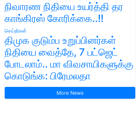
நிவாரண நிதியை உயர்த்தி தர
காங்கிரஸ் கோரிக்கை..!!
செய்திகள்
திமுக குடும்ப உறுப்பினர்கள்
நிதியை வைத்தே, 7 பட்ஜெட்
போடலாம்.. மா விவசாயிகளுக்கு
கொடுங்க: பிரேமலதா
More News