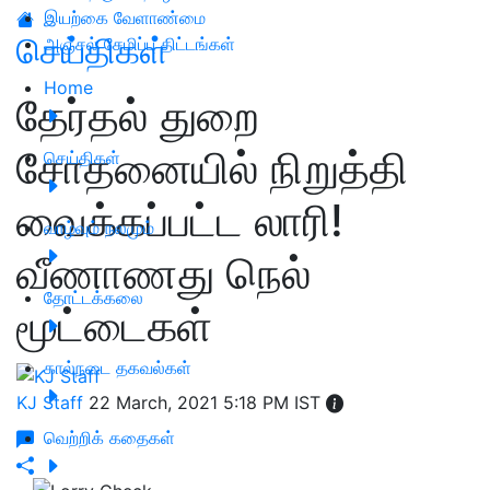
இயற்கை வேளாண்மை
செய்திகள்
அஞ்சல் சேமிப்பு திட்டங்கள்
Home
தேர்தல் துறை
சோதனையில் நிறுத்தி
செய்திகள்
வைக்கப்பட்ட லாரி!
வாழ்வும் நலமும்
வீணாணது நெல்
தோட்டக்கலை
மூட்டைகள்
கால்நடை தகவல்கள்
KJ Staff
22 March, 2021 5:18 PM IST
வெற்றிக் கதைகள்