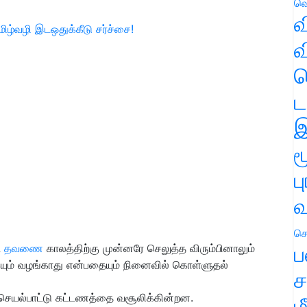
வெ
வ
மிழ்வழி இடஒதுக்கீடு சர்ச்சை!
வ
ஹ
ட
இ
ம
ப
வ
செ
ப
ட
தவணை
காலத்திற்கு முன்னரே செலுத்த விரும்பினாலும்
யும் வழங்காது என்பதையும் நினைவில் கொள்ளுதல்
ச
 செயல்பாட்டு கட்டணத்தை வசூலிக்கின்றன.
ம