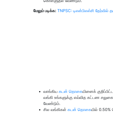
கொள்ளுதல் வேண்டும்.
மேலும் படிக்க:
TNPSC: டிஎன்பிஎஸ்சி தேர்வில் த
வாங்கிய
கடன் தொகை
யினைக் குறிப்பிட்
வங்கி உங்களுக்கு எவ்வித கட்டண சலுகை
வேண்டும்.
சில வங்கிகள்
கடன் தொகை
யில் 0.50%