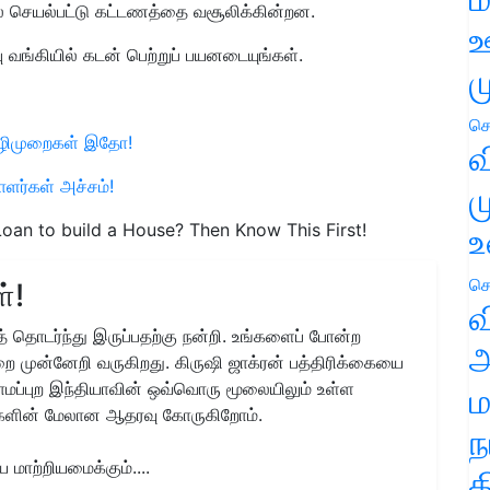
 செயல்பட்டு கட்டணத்தை வசூலிக்கின்றன.
ஊ
 வங்கியில் கடன் பெற்றுப் பயனடையுங்கள்.
ம
செ
 வழிமுறைகள் இதோ!
வ
யாளர்கள் அச்சம்!
ம
oan to build a House? Then Know This First!
உ
செ
்!
வ
 தொடர்ந்து இருப்பதற்கு நன்றி. உங்களைப் போன்ற
அ
ை முன்னேறி வருகிறது. கிருஷி ஜாக்ரன் பத்திரிக்கையை
ிராமப்புற இந்தியாவின் ஒவ்வொரு மூலையிலும் உள்ள
ம
களின் மேலான ஆதரவு கோருகிறோம்.
ந
மாற்றியமைக்கும்....
த