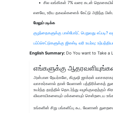
சில வங்கிகள் 7% வரை கடன் தொகையில்
எனவே, உரிய தகவல்களைக் கேட்டு அறிந்த பின்பு
மேலும் படிக்க
குழந்தைகளுக்கு பாஸ்போர்ட் பெறுவது எப்படி?
பம்ப்செட்டுகளுக்கு ஜிஎஸ்டி வரி உயர்வு: உற்பத்தி
English Summary:
Do You want to Take a L
எங்களுக்கு ஆதரவளியுங்கள
அன்பான நேயர்களே, கிருஷி ஜாக்ரன் வாசகராகத்
வாசகர்களால் தான் வேளாண் பத்திரிக்கைத் துற
உயர்ந்த தரத்தில் தொடர்ந்து வழங்குவதற்கும் க
விவசாயிகளையும் மக்களையும் சென்றடைய உங்
உங்களின் சிறு பங்களிப்பு கூட வேளாண் துறையை 