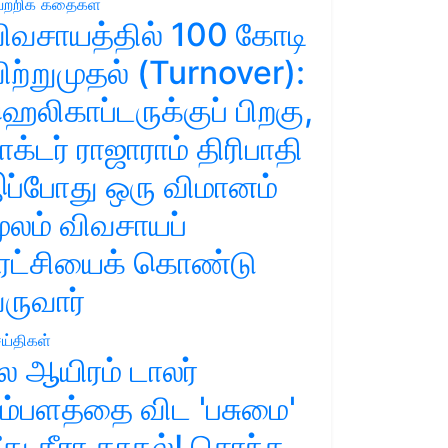
ற்றிக் கதைகள்
ிவசாயத்தில் 100 கோடி
ிற்றுமுதல் (Turnover):
ெலிகாப்டருக்குப் பிறகு,
ாக்டர் ராஜாராம் திரிபாதி
ப்போது ஒரு விமானம்
ூலம் விவசாயப்
ுரட்சியைக் கொண்டு
ருவார்
ய்திகள்
ல ஆயிரம் டாலர்
ம்பளத்தை விட 'பசுமை'
ீது தீரா காதல்! சொந்த