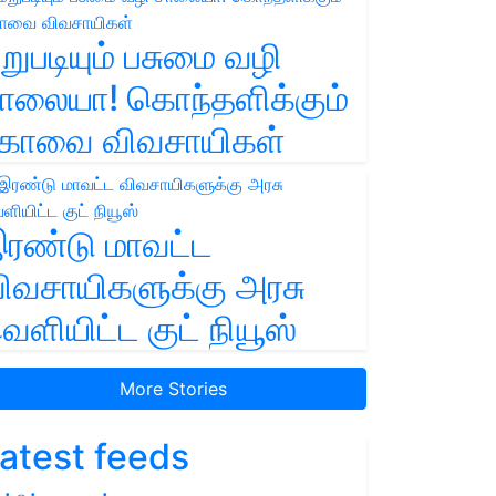
றுபடியும் பசுமை வழி
ாலையா! கொந்தளிக்கும்
ோவை விவசாயிகள்
ரண்டு மாவட்ட
ிவசாயிகளுக்கு அரசு
ெளியிட்ட குட் நியூஸ்
More Stories
atest feeds