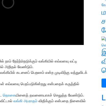
ம
ச
க
இ
வ
ல் நாம் தேர்ந்தெடுக்கும் வங்கியில் எவ்வளவு வட்டி
ல் அறிதல் வேண்டும்.
வ
ங்கியில் கடனைப் பெறலாம் என்ற முடிவிற்கு வந்துவிடக்
் எவ்வளவு பெறப்படுகின்றது என்பதைக் கருத்தில்
ட
தொகை
யினைத் தவணையாகச் செலுத்த வேண்டும்.
L
ிட்டால்
வங்கி அபராதம்
விதிக்கும் என்பதை நினைவில்