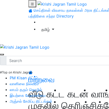
செய்திகள்
விவசாய தகவல்கள்
அரசு திட்டங்கள
பத்திரிகை சந்தா
Directory
தமிழ்
#Top on Krishi Jagran
மற்றவை
PM Kisan திட்டம்
வானிலை நிலவரம்
லாபம் தரும் தொழில்
வீடு கட்ட கடன் வ
இயற்கை வேளாண்மை
அஞ்சல் சேமிப்பு திட்டங்கள்
முதலில் தெரிஞ்சிக