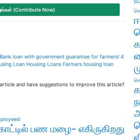
்யுங்கள் (Contribute Now)
செ
ஈ
ப
க
வ
Bank loan with government guarantee for farmers!
4
using Loan
Housing Loans
Farmers housing loan
ம
செ
s article and have suggestions to improve this article?
க
ந
அ
ச
காட்டில் பண மழை- எகிருகிறது
வ