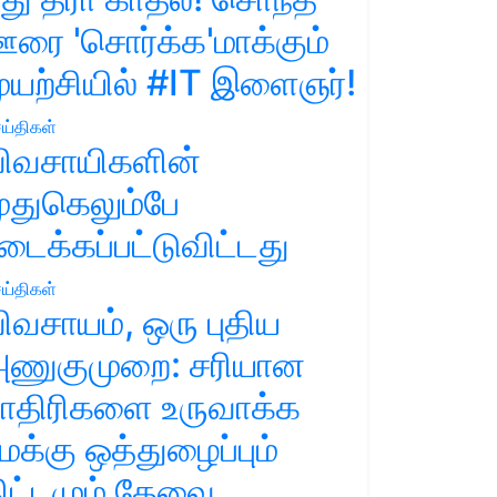
ரை 'சொர்க்க'மாக்கும்
ுயற்சியில் #IT இளைஞர்!
ய்திகள்
ிவசாயிகளின்
ுதுகெலும்பே
டைக்கப்பட்டுவிட்டது
ய்திகள்
ிவசாயம், ஒரு புதிய
ணுகுமுறை: சரியான
ாதிரிகளை உருவாக்க
மக்கு ஒத்துழைப்பும்
ிட்டமும் தேவை.