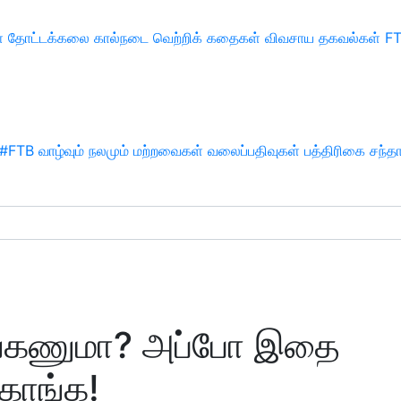
்
தோட்டக்கலை
கால்நடை
வெற்றிக் கதைகள்
விவசாய தகவல்கள்
F
#FTB
வாழ்வும் நலமும்
மற்றவைகள்
வலைப்பதிவுகள்
பத்திரிகை சந்த
ாங்கணுமா? அப்போ இதை
்கோங்க!