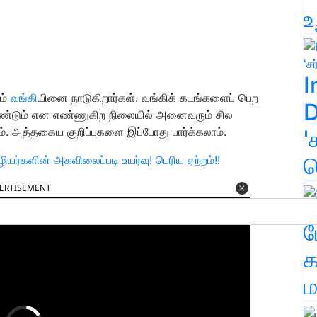
உ
I
ம்
வங்கி
யினை நாடுகிறார்கள். வங்கிக் கடங்களைப் பெற
D
்டும் என எண்ணுகிற நிலையில் அனைவரும் சில
். அத்தகைய குறிப்புகளை இப்போது பார்க்கலாம்.
'
க
ர்களின் அகவிலைப்படி உயர்வு! பெரிய ஏற்றம்!!
ERTISEMENT
ம
க
ம