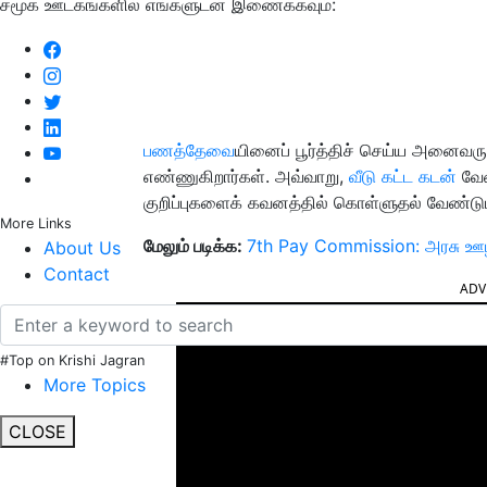
சமூக ஊடகங்களில் எங்களுடன் இணைக்கவும்:
பணத்தேவை
யினைப் பூர்த்திச் செய்ய அனைவரு
எண்ணுகிறார்கள். அவ்வாறு,
வீடு கட்ட கடன்
வேண
குறிப்புகளைக் கவனத்தில் கொள்ளுதல் வேண்டும
More Links
மேலும் படிக்க:
7th Pay Commission: அரசு ஊழிய
About Us
Contact
ADV
#Top on Krishi Jagran
More Topics
CLOSE