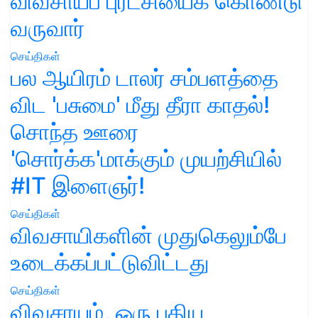
விவசாயப் புரட்சியைக் கொண்டு
வருவார்
செய்திகள்
பல ஆயிரம் டாலர் சம்பளத்தை
விட 'பசுமை' மீது தீரா காதல்!
சொந்த ஊரை
'சொர்க்க'மாக்கும் முயற்சியில்
#IT இளைஞர்!
செய்திகள்
விவசாயிகளின் முதுகெலும்பே
உடைக்கப்பட்டுவிட்டது
செய்திகள்
விவசாயம், ஒரு புதிய