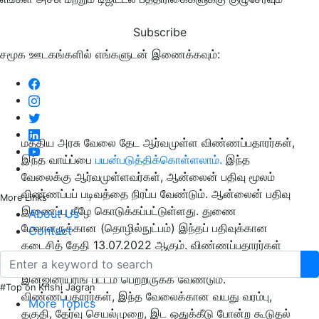
Subscribe
சமூக ஊடகங்களில் எங்களுடன் இணைக்கவும்:
மத்திய அரசு வேலை தேட ஆர்வமுள்ள விண்ணப்பதாரர்கள்,
இந்த வாய்ப்பை
பயன்படுத்திக்கொள்ளலாம்.
இந்த
வேலைக்கு ஆர்வமுள்ளவர்கள், ஆன்லைன் பதிவு மூலம்
விண்ணப்பப் படிவத்தை நிரப்ப வேண்டும். ஆன்லைன் பதிவு
More Links
இணைப்பு கீழே கொடுக்கப்பட்டுள்ளது. துணை
About Us
மேலாளருக்கான (தொழில்நுட்பம்) இந்தப் பதிவுக்கான
Contact
கடைசித் தேதி 13.07.2022 ஆகும். விண்ணப்பதாரர்கள்
அங்கீகரிக்கப்பட்ட பல்கலைக்கழகம்/நிறுவனத்தில் சிவில்
இன்ஜினியரிங் பட்டம் பெற்றிருக்க வேண்டும்.
#Top on Krishi Jagran
விண்ணப்பதாரர்கள், இந்த வேலைக்கான வயது வரம்பு,
More Topics
தகுதி, தேர்வு செயல்முறை, இட ஒதுக்கீடு போன்ற கூடுதல்