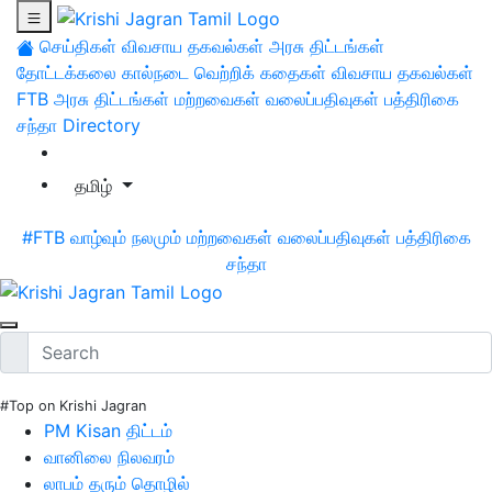
செய்திகள்
விவசாய தகவல்கள்
அரசு திட்டங்கள்
தோட்டக்கலை
கால்நடை
வெற்றிக் கதைகள்
விவசாய தகவல்கள்
FTB
அரசு திட்டங்கள்
மற்றவைகள்
வலைப்பதிவுகள்
பத்திரிகை
சந்தா
Directory
தமிழ்
#FTB
வாழ்வும் நலமும்
மற்றவைகள்
வலைப்பதிவுகள்
பத்திரிகை
சந்தா
#Top on Krishi Jagran
PM Kisan திட்டம்
வானிலை நிலவரம்
லாபம் தரும் தொழில்