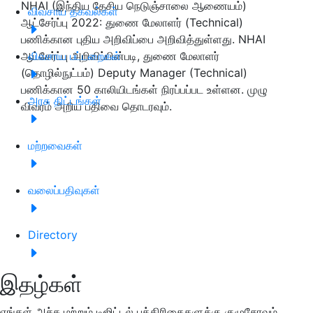
NHAI (இந்திய தேசிய நெடுஞ்சாலை ஆணையம்)
விவசாய தகவல்கள்
ஆட்சேர்ப்பு 2022: துணை மேலாளர் (Technical)
பணிக்கான புதிய அறிவிப்பை அறிவித்துள்ளது. NHAI
ஆட்சேர்ப்பு அறிவிப்பின்படி, துணை மேலாளர்
விவசாய பட்டறைகள்
(தொழில்நுட்பம்) Deputy Manager (Technical)
பணிக்கான 50 காலியிடங்கள் நிரப்பப்பட உள்ளன. முழு
அரசு திட்டங்கள்
விவரம் அறிய பதிவை தொடரவும்.
மற்றவைகள்
வலைப்பதிவுகள்
Directory
இதழ்கள்
எங்கள் அச்சு மற்றும் டிஜிட்டல் பத்திரிகைகளுக்கு குழுசேரவும்