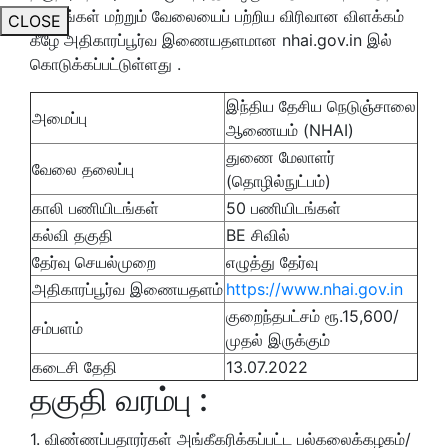
விவரங்கள் மற்றும் வேலையைப் பற்றிய விரிவான விளக்கம்
CLOSE
கீழே அதிகாரப்பூர்வ இணையதளமான nhai.gov.in இல்
கொடுக்கப்பட்டுள்ளது .
இந்திய தேசிய நெடுஞ்சாலை
அமைப்பு
ஆணையம் (NHAI)
துணை மேலாளர்
வேலை தலைப்பு
(தொழில்நுட்பம்)
காலி பணியிடங்கள்
50 பணியிடங்கள்
கல்வி தகுதி
BE சிவில்
தேர்வு செயல்முறை
எழுத்து தேர்வு
அதிகாரப்பூர்வ இணையதளம்
https://www.nhai.gov.in
குறைந்தபட்சம் ரூ.15,600/
சம்பளம்
முதல் இருக்கும்
கடைசி தேதி
13.07.2022
தகுதி வரம்பு :
1. விண்ணப்பதாரர்கள் அங்கீகரிக்கப்பட்ட பல்கலைக்கழகம்/