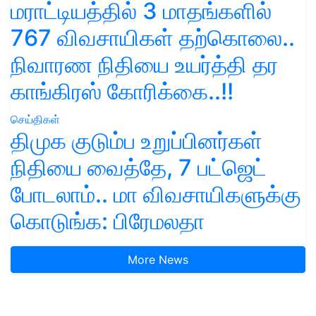
மராட்டியத்தில் 3 மாதங்களில்
767 விவசாயிகள் தற்கொலை..
நிவாரண நிதியை உயர்த்தி தர
காங்கிரஸ் கோரிக்கை..!!
செய்திகள்
திமுக குடும்ப உறுப்பினர்கள்
நிதியை வைத்தே, 7 பட்ஜெட்
போடலாம்.. மா விவசாயிகளுக்கு
கொடுங்க: பிரேமலதா
More News