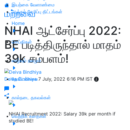
இயற்கை வேளாண்மை
மற்றவை
அஞ்சல் சேமிப்பு திட்டங்கள்
Home
NHAI ஆட்சேர்ப்பு 2022:
BE படித்திருந்தால் மாதம்
செய்திகள்
39k சம்பளம்!
வாழ்வும் நலமும்
Deiva Bindhiya
தோட்டக்கலை
7 July, 2022 6:16 PM IST
கால்நடை தகவல்கள்
NHAI Recruitment 2022: Salary 39k per month if
வெற்றிக் கதைகள்
studied BE!