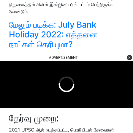
நிறுவனத்தில் சிவில் இன்ஜினியரிங் பட்டம் பெற்றிருக்க
வேண்டும்.
மேலும் படிக்க:
July Bank
Holiday 2022: எத்தனை
நாட்கள் தெரியுமா?
ADVERTISEMENT
தேர்வு முறை:
2021 UPSC ஆல் நடத்தப்பட்ட, பொறியியல் சேவைகள்