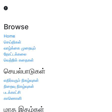
விவசாயிகள் நலன் கருதி சாகுபடி தொடர்பான சந்தேகம்
ஏற்பட்டால் வேளாண் விஞ்ஞானிகளை அணுகலாம்: தமிழக அரசு
அறிவிப்பு
Browse
Home
செய்திகள்
வாழ்க்கை முறையும்
தோட்டக்கலை
வெற்றிக் கதைகள்
செயல்பாடுகள்
எதிர்வரும் நிகழ்வுகள்
நிறைவு நிகழ்வுகள்
படக்காட்சி
காணொளி
மாத இதழ்கள்