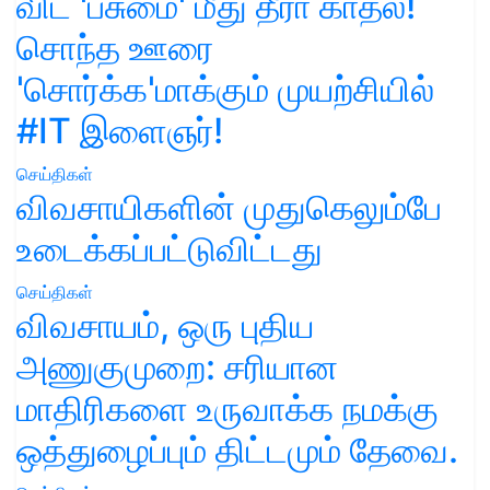
விட 'பசுமை' மீது தீரா காதல்!
சொந்த ஊரை
'சொர்க்க'மாக்கும் முயற்சியில்
#IT இளைஞர்!
செய்திகள்
விவசாயிகளின் முதுகெலும்பே
உடைக்கப்பட்டுவிட்டது
செய்திகள்
விவசாயம், ஒரு புதிய
அணுகுமுறை: சரியான
மாதிரிகளை உருவாக்க நமக்கு
ஒத்துழைப்பும் திட்டமும் தேவை.