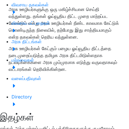
விவசாய தகவல்கள்
அரசு ஊழியர்களுக்கு ஒரு மகிழ்ச்சியான செய்தி
வந்துள்ளது. தங்கள் ஓய்வூதிய திட்ட முறை மாற்றப்பட
வேண்டும் என்று அரசு ஊழியர்கள் நீண்ட காலமாக கேட்டுக்
விவசாய பட்டறைகள்
கொண்டிருந்த நிலையில், தற்போது இது சாத்தியமாகும்
என்ற தகவல்கள் தெரிய வந்துள்ளன.
அரசு திட்டங்கள்
அரசு ஊழியர்கள் கேட்கும் பழைய ஓய்வூதிய திட்டத்தை
நடைமுறைப்படுத்த தமிழக அரசு திட்டமிடுள்ளதாக
மற்றவைகள்
நடவடிக்கைகளை அரசு மும்முரமாக எடுத்து வருவதாகவும்
வட்டாரங்கள் தெரிவிக்கின்றன.
வலைப்பதிவுகள்
Directory
இதழ்கள்
எங்கள் அச்சு மற்றும் டிஜிட்டல் பத்திரிகைகளுக்கு குழுசேரவும்