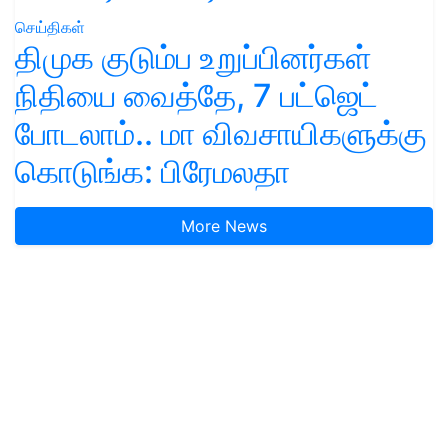
செய்திகள்
திமுக குடும்ப உறுப்பினர்கள்
நிதியை வைத்தே, 7 பட்ஜெட்
போடலாம்.. மா விவசாயிகளுக்கு
கொடுங்க: பிரேமலதா
More News