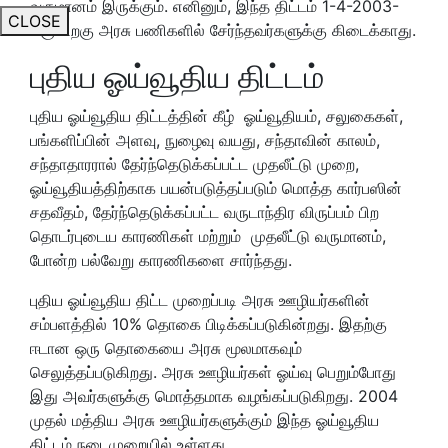
வருமானம் இருக்கும். எனினும், இந்த திட்டம் 1-4-2003-
CLOSE
க்கு பிறகு அரசு பணிகளில் சேர்ந்தவர்களுக்கு கிடைக்காது.
புதிய ஓய்வூதிய திட்டம்
புதிய ஓய்வூதிய திட்டத்தின் கீழ் ஓய்வூதியம், சலுகைகள்,
பங்களிப்பின் அளவு, நுழைவு வயது, சந்தாவின் காலம்,
சந்தாதாரரால் தேர்ந்தெடுக்கப்பட்ட முதலீட்டு முறை,
ஓய்வூதியத்திற்காக பயன்படுத்தப்படும் மொத்த கார்பஸின்
சதவீதம், தேர்ந்தெடுக்கப்பட்ட வருடாந்திர விருப்பம் பிற
தொடர்புடைய காரணிகள் மற்றும் முதலீட்டு வருமானம்,
போன்ற பல்வேறு காரணிகளை சார்ந்தது.
புதிய ஓய்வூதிய திட்ட முறைப்படி அரசு ஊழியர்களின்
சம்பளத்தில் 10% தொகை பிடிக்கப்படுகின்றது. இதற்கு
ஈடான ஒரு தொகையை அரசு மூலமாகவும்
செலுத்தப்படுகிறது. அரசு ஊழியர்கள் ஓய்வு பெறும்போது
இது அவர்களுக்கு மொத்தமாக வழங்கப்படுகிறது. 2004
முதல் மத்திய அரசு ஊழியர்களுக்கும் இந்த ஓய்வூதிய
திட்டம் நடைமுறையில் உள்ளது.