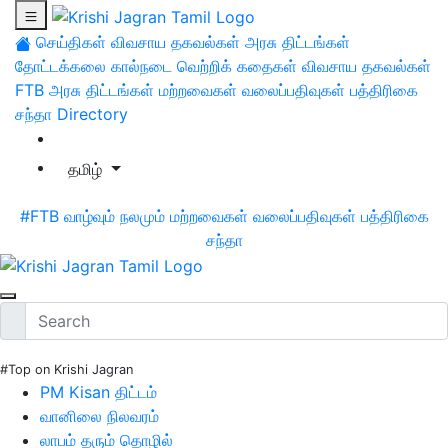
செய்திகள்
விவசாய தகவல்கள்
அரசு திட்டங்கள்
தோட்டக்கலை
கால்நடை
வெற்றிக் கதைகள்
விவசாய தகவல்கள்
FTB
அரசு திட்டங்கள்
மற்றவைகள்
வலைப்பதிவுகள்
பத்திரிகை
சந்தா
Directory
தமிழ்
#FTB
வாழ்வும் நலமும்
மற்றவைகள்
வலைப்பதிவுகள்
பத்திரிகை
சந்தா
#Top on Krishi Jagran
PM Kisan திட்டம்
வானிலை நிலவரம்
லாபம் தரும் தொழில்