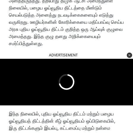
அளித்திருந்தது. தற்போது திமுக ஆட்சி அமைந்துள்ள
நிலையில், பழைய ஓய்வூதிய திட்டத்தை மீண்டும்
செயல்படுத்த அனைத்து நடவடிக்கைகளையும் எடுத்து
வருகிறது. ஊழியர்களின் கோரிக்கையை மதிப்பாய்வு செய்ய
அரசு புதிய ஓய்வூதிய திட்டம் குறித்த ஒரு ஆய்வுக் குழுவை
அமைத்தது. இந்த குழு தனது அறிக்கையையும்
சமர்ப்பித்துள்ளது.
ADVERTISEMENT
இந்த நிலையில், புதிய ஓய்வூதிய திட்டம் மற்றும் பழைய
ஓய்வூதியத் திட்டத்தின் கீழ் ஓய்வூதியம் ஒப்பிடுகையில்,
இரு திட்டங்களும் இயல்பு, கட்டமைப்பு மற்றும் நன்மை