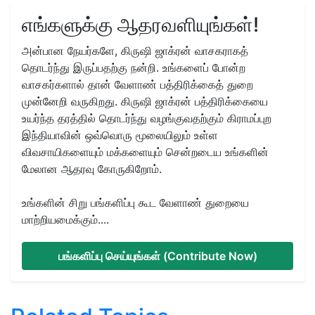
எங்களுக்கு ஆதரவளியுங்கள்!
அன்பான நேயர்களே, கிருஷி ஜாக்ரன் வாசகராகத்
தொடர்ந்து இருப்பதற்கு நன்றி. உங்களைப் போன்ற
வாசகர்களால் தான் வேளாண் பத்திரிக்கைத் துறை
முன்னேறி வருகிறது. கிருஷி ஜாக்ரன் பத்திரிக்கையை
உயர்ந்த தரத்தில் தொடர்ந்து வழங்குவதற்கும் கிராமப்புற
இந்தியாவின் ஒவ்வொரு மூலையிலும் உள்ள
விவசாயிகளையும் மக்களையும் சென்றடைய உங்களின்
மேலான ஆதரவு கோருகிறோம்.
உங்களின் சிறு பங்களிப்பு கூட வேளாண் துறையை
மாற்றியமைக்கும்....
பங்களிப்பு செய்யுங்கள் (Contribute Now)