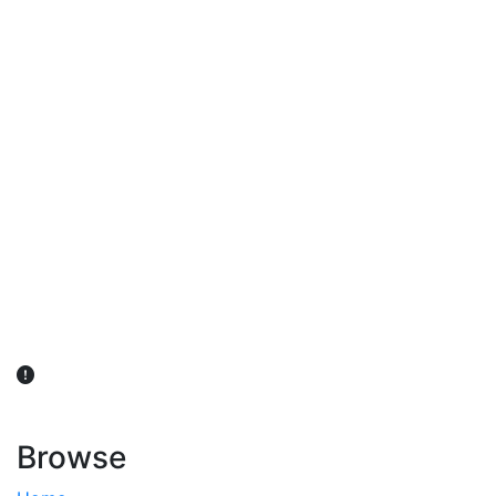
விவசாயிகள் நலன் கருதி சாகுபடி தொடர்பான சந்தேகம்
ஏற்பட்டால் வேளாண் விஞ்ஞானிகளை அணுகலாம்: தமிழக அரசு
அறிவிப்பு
Browse