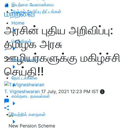
இயற்கை வேளாண்மை
மற்றவை
அஞ்சல் சேமிப்பு திட்டங்கள்
Home
அரசின் புதிய அறிவிப்பு:
தமிழக அரசு
செய்திகள்
ஊழியர்களுக்கு மகிழ்ச்சி
வாழ்வும் நலமும்
செய்தி!!
தோட்டக்கலை
T. Vigneshwaran
17 July, 2021 12:23 PM IST
கால்நடை தகவல்கள்
வெற்றிக் கதைகள்
New Pension Scheme