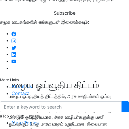
Subscribe
சமூக ஊடகங்களில் எங்களுடன் இணைக்கவும்:
More Links
பழைய ஓய்வூதிய திட்டம்
About Us
Contact
பழைய ஓய்வூதியத் திட்டத்தில், அரசு ஊழியர்கள் ஓய்வு
பெற்ற பிறகு, அனைத்து கொடுப்பனவுகளோடு அவர்கள்
கடைசியாக பெற்ற ஊதியத்தில் 50 சதவீதம் ஒவ்வொரு
#Top on Krishi Jagran
மாதமும் ஓய்வூதியமாக, அரசு ஊழியர்களுக்கு பணி
More Topics
ஓய்வுக்குப் பிறகு மாதா மாதம் உறுதியான, நிலையான