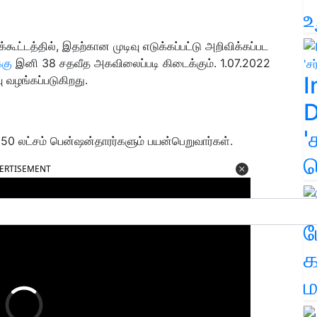
உ
்டத்தில், இதற்கான முடிவு எடுக்கப்பட்டு அறிவிக்கப்பட
்கு
இனி 38 சதவீத அகவிலைப்படி கிடைக்கும். 1.07.2022
I
 வழங்கப்படுகிறது.
D
'
50 லட்சம் பென்ஷன்தாரர்களும் பயன்பெறுவார்கள்.
க
ERTISEMENT
ம
க
ம