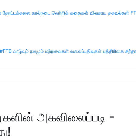
்
தோட்டக்கலை
கால்நடை
வெற்றிக் கதைகள்
விவசாய தகவல்கள்
F
#FTB
வாழ்வும் நலமும்
மற்றவைகள்
வலைப்பதிவுகள்
பத்திரிகை சந்த
்களின் அகவிலைப்படி -
ு!