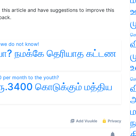
ஊ
d this article and have suggestions to improve this
back.
ம
செ
வ
யா? நமக்கே தெரியாத கட்டண
ம
உ
செ
ு.3400 கொடுக்கும் மத்திய
வ
அ
ம
ந
த