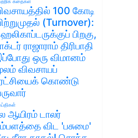
ற்றிக் கதைகள்
ிவசாயத்தில் 100 கோடி
ிற்றுமுதல் (Turnover):
ெலிகாப்டருக்குப் பிறகு,
ாக்டர் ராஜாராம் திரிபாதி
ப்போது ஒரு விமானம்
ூலம் விவசாயப்
ுரட்சியைக் கொண்டு
ருவார்
ய்திகள்
ல ஆயிரம் டாலர்
ம்பளத்தை விட 'பசுமை'
ீது தீரா காதல்! சொந்த