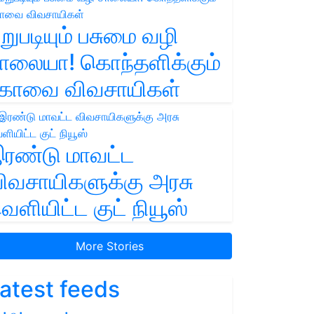
றுபடியும் பசுமை வழி
ாலையா! கொந்தளிக்கும்
ோவை விவசாயிகள்
ரண்டு மாவட்ட
ிவசாயிகளுக்கு அரசு
ெளியிட்ட குட் நியூஸ்
More Stories
atest feeds