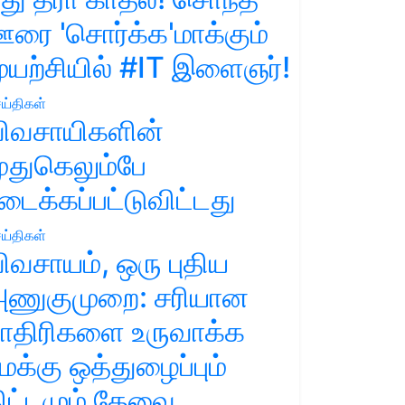
ரை 'சொர்க்க'மாக்கும்
ுயற்சியில் #IT இளைஞர்!
ய்திகள்
ிவசாயிகளின்
ுதுகெலும்பே
டைக்கப்பட்டுவிட்டது
ய்திகள்
ிவசாயம், ஒரு புதிய
ணுகுமுறை: சரியான
ாதிரிகளை உருவாக்க
மக்கு ஒத்துழைப்பும்
ிட்டமும் தேவை.