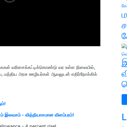
ம
ச
க
இ
ிகைகள் வரிசைக்கட்டிக்கொண்டு வர உள்ள நிலையில்,
வ
, மத்திய அரசு ஊழியர்கள் ஆவலுடன் எதிர்நோக்கிக்
வ
ம்!
L
ம் இலவசம் - வித்தியாசமான விளம்பரம்!
llowance - 4 percent rise!