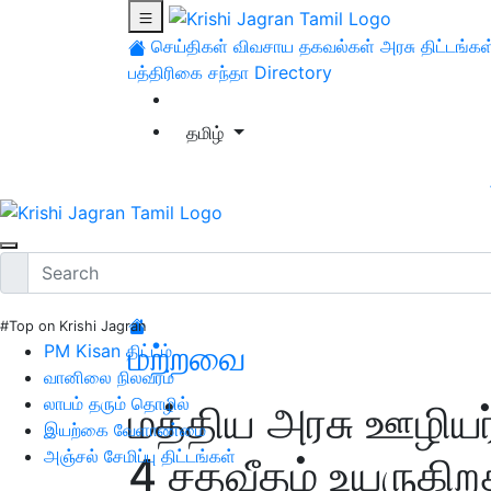
செய்திகள்
விவசாய தகவல்கள்
அரசு திட்டங்கள
பத்திரிகை சந்தா
Directory
தமிழ்
#Top on Krishi Jagran
மற்றவை
PM Kisan திட்டம்
வானிலை நிலவரம்
லாபம் தரும் தொழில்
மத்திய அரசு ஊழியர
இயற்கை வேளாண்மை
அஞ்சல் சேமிப்பு திட்டங்கள்
4 சதவீதம் உயருகிறத