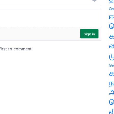
செ
ஈ
ப
க
வ
ம
செ
க
ந
அ
ச
வ