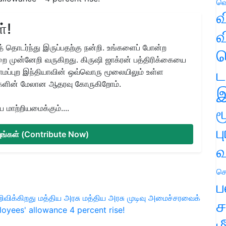
வெ
வ
்!
வ
 தொடர்ந்து இருப்பதற்கு நன்றி. உங்களைப் போன்ற
ஹ
ை முன்னேறி வருகிறது. கிருஷி ஜாக்ரன் பத்திரிக்கையை
ட
ிராமப்புற இந்தியாவின் ஒவ்வொரு மூலையிலும் உள்ள
களின் மேலான ஆதரவு கோருகிறோம்.
இ
மாற்றியமைக்கும்....
ம
ப
்யுங்கள் (Contribute Now)
வ
செ
ப
ிவிக்கிறது மத்திய அரசு
மத்திய அரசு முடிவு
அமைச்சரவைக்
ச
oyees' allowance
4 percent rise!
ம