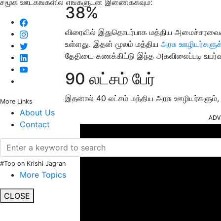
சமூக ஊடகங்களில் எங்களுடன் இணைக்கவும்:
38%
விரைவில் இதுதொடர்பாக மத்திய அமைச்சரவைக்கூட
உள்ளது. இதன் மூலம் மத்திய
அரசு ஊழியர்களுக
தேதியை கணக்கிட்டு இந்த அகவிலைப்படி உயர்வு
90 லட்சம் பேர்
இதனால் 40 லட்சம் மத்திய அரசு ஊழியர்களும், 
More Links
About Us
ADV
Contact
#Top on Krishi Jagran
More Topics
CLOSE