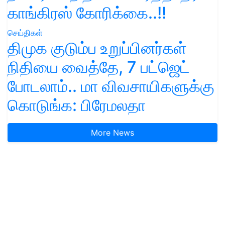
காங்கிரஸ் கோரிக்கை..!!
செய்திகள்
திமுக குடும்ப உறுப்பினர்கள்
நிதியை வைத்தே, 7 பட்ஜெட்
போடலாம்.. மா விவசாயிகளுக்கு
கொடுங்க: பிரேமலதா
More News