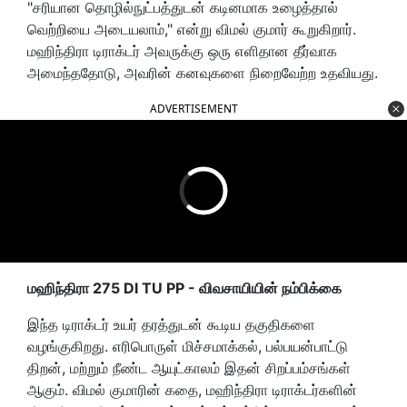
"சரியான தொழில்நுட்பத்துடன் கடினமாக உழைத்தால்
வெற்றியை அடையலாம்," என்று விமல் குமார் கூறுகிறார்.
மஹிந்திரா டிராக்டர் அவருக்கு ஒரு எளிதான தீர்வாக
அமைந்ததோடு, அவரின் கனவுகளை நிறைவேற்ற உதவியது.
ADVERTISEMENT
மஹிந்திரா
275 DI TU PP -
விவசாயியின் நம்பிக்கை
இந்த டிராக்டர் உயர் தரத்துடன் கூடிய தகுதிகளை
வழங்குகிறது. எரிபொருள் மிச்சமாக்கல், பல்பயன்பாட்டு
திறன், மற்றும் நீண்ட ஆயுட்காலம் இதன் சிறப்பம்சங்கள்
ஆகும். விமல் குமாரின் கதை, மஹிந்திரா டிராக்டர்களின்