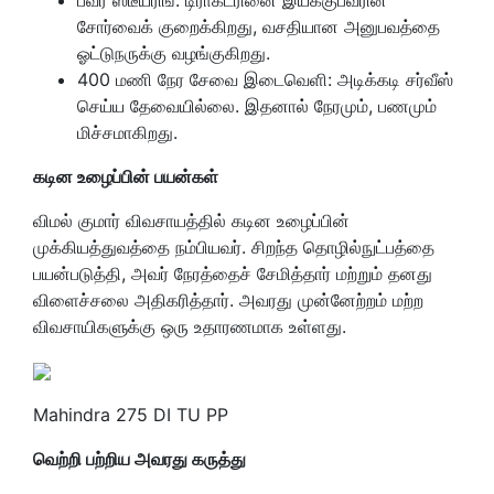
சோர்வைக் குறைக்கிறது
, வசதியான அனுபவத்தை
ஓட்டுந
ருக்கு வழங்குகிறது.
400 மணி நேர சேவை இடைவெளி: அடிக்கடி சர்வீஸ்
செய்ய தேவையில்லை. இதனால்
நேர
மும்,
பண
மும்
மிச்ச
மாகிறது.
கடின உழைப்பின் பயன்கள்
விமல் குமார் விவசாயத்தில் கடின உழைப்பின்
முக்கியத்துவத்தை நம்பியவர். சிறந்த தொழில்நுட்பத்தை
பயன்படுத்தி, அவர் நேரத்தைச் சேமித்தார் மற்றும் தனது
விளைச்சலை அதிகரித்தார். அவரது முன்னேற்றம் மற்ற
விவசாயிகளுக்கு ஒரு உதாரணமாக உள்ளது.
Mahindra 275 DI TU PP
வெற்றி பற்றிய அவரது கருத்து