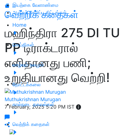
இயற்கை வேளாண்மை
வெற்றிக் கதைகள்
அஞ்சல் சேமிப்பு திட்டங்கள்
Home
மஹிந்திரா 275 DI TU
PP டிராக்டரால்
செய்திகள்
எளிதானது பணி;
வாழ்வும் நலமும்
உறுதியானது வெற்றி!
தோட்டக்கலை
Muthukrishnan Murugan
கால்நடை தகவல்கள்
7 February, 2025 5:20 PM IST
வெற்றிக் கதைகள்