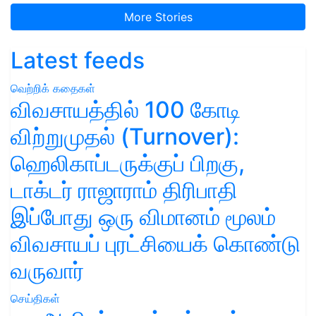
More Stories
Latest feeds
வெற்றிக் கதைகள்
விவசாயத்தில் 100 கோடி
விற்றுமுதல் (Turnover):
ஹெலிகாப்டருக்குப் பிறகு,
டாக்டர் ராஜாராம் திரிபாதி
இப்போது ஒரு விமானம் மூலம்
விவசாயப் புரட்சியைக் கொண்டு
வருவார்
செய்திகள்