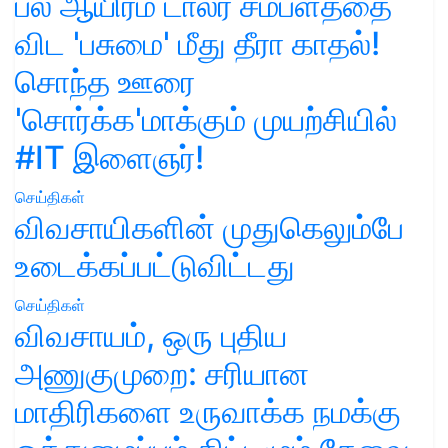
பல ஆயிரம் டாலர் சம்பளத்தை
விட 'பசுமை' மீது தீரா காதல்!
சொந்த ஊரை
'சொர்க்க'மாக்கும் முயற்சியில்
#IT இளைஞர்!
செய்திகள்
விவசாயிகளின் முதுகெலும்பே
உடைக்கப்பட்டுவிட்டது
செய்திகள்
விவசாயம், ஒரு புதிய
அணுகுமுறை: சரியான
மாதிரிகளை உருவாக்க நமக்கு