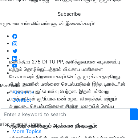
Subscribe
சமூக ஊடகங்களில் எங்களுடன் இணைக்கவும்:
மஹிந்திரா 275 DI TU PP, தனித்துவமான வடிவமைப்பு
மற்றும் தொழில்நுட்பத்தால் விவசாய பணிகளை
வேகமாகவும் திறமையாகவும் செய்து முடிக்க உதவுகிறது.
விமல் குமாரின் பண்ணை செயல்பாடுகள் இந்த டிராக்டரின்
More Links
காரணமாக புதுப்பொலிவு பெற்றன. இதன் பல்வேறு
About Us
பயன்பாடுகள் குறிப்பாக மண் உழவு, விதைத்தல் மற்றும்
Contact
அறுவடை செயல்பாடுகளை சிறந்த முறையில் செய்ய
உதவின.
#Top on Krishi Jagran
சந்தித்த சவால்களும் அதற்கான தீர்வுகளும்:
More Topics
உத்தரபிரதேசத்தின் பாராபங்கி மாவட்டத்தில் உள்ள ராம்நகர்