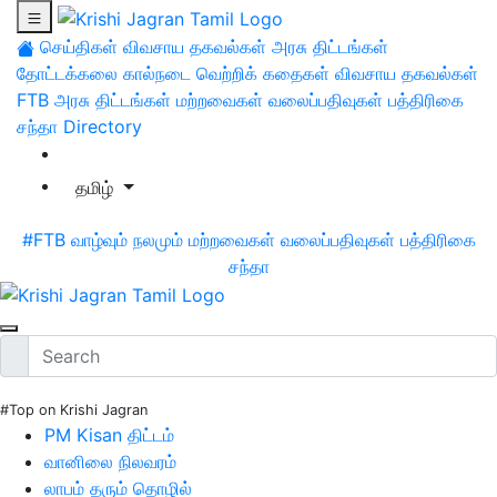
செய்திகள்
விவசாய தகவல்கள்
அரசு திட்டங்கள்
தோட்டக்கலை
கால்நடை
வெற்றிக் கதைகள்
விவசாய தகவல்கள்
FTB
அரசு திட்டங்கள்
மற்றவைகள்
வலைப்பதிவுகள்
பத்திரிகை
சந்தா
Directory
தமிழ்
#FTB
வாழ்வும் நலமும்
மற்றவைகள்
வலைப்பதிவுகள்
பத்திரிகை
சந்தா
#Top on Krishi Jagran
PM Kisan திட்டம்
வானிலை நிலவரம்
லாபம் தரும் தொழில்