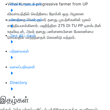
Vimal Kumar, a progressive farmer from UP
விவசாய தகவல்கள்
விவசாயத்தில் வெற்றியை நோக்கி ஒரு அழகான
பயணத்தை விமல் குமார் தனது முயற்சிகளின் மூலம்
விவசாய பட்டறைகள்
சாத்தியமாக்கினார். மஹிந்திரா 275 DI TU PP டிராக்டரின்
உதவியுடன், அவர் தனது பண்ணையினை மேலாண்மை
அரசு திட்டங்கள்
செய்வதில் மாற்றத்தைக் கொண்டு வந்தார்.
மற்றவைகள்
வலைப்பதிவுகள்
Directory
இதழ்கள்
எங்கள் அச்சு மற்றும் டிஜிட்டல் பத்திரிகைகளுக்கு குழுசேரவும்