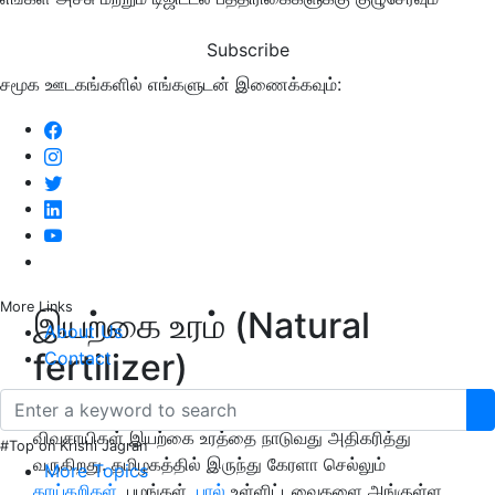
Subscribe
சமூக ஊடகங்களில் எங்களுடன் இணைக்கவும்:
More Links
இயற்கை உரம் (Natural
About Us
fertilizer)
Contact
எனவே வாடிக்கையாளர்களின் நலன்கருதி, தேயிலை
விவசாயிகள் இயற்கை உரத்தை நாடுவது அதிகரித்து
#Top on Krishi Jagran
வருகிறது. தமிழகத்தில் இருந்து கேரளா செல்லும்
More Topics
காய்கறிகள்
, பழங்கள்,
பால்
உள்ளிட்டவைகளை அங்குள்ள