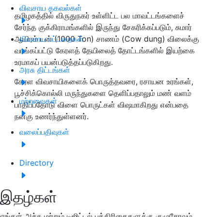
விவசாய தகவல்கள்
தமிழகத்தில் விருதுநகர் உள்ளிட்ட பல மாவட்டங்களைச்
சேர்ந்த குக்கிராமங்களில் இருந்து சேகரிக்கப்படும், சுமார்
ஆயிரம் டன் (1000 Ton) சாணம் (Cow dung) விலைக்கு
விவசாய பட்டறைகள்
வாங்கப்பட்டு கேரளத் தேயிலைத் தோட்டங்களில் இயற்கை
உரமாகப் பயன்படுத்தப்படுகிறது.
அரசு திட்டங்கள்
கேரள விவசாயிகளைக் பொருத்தவரை, ரசாயன உரங்கள்,
பூச்சிக்கொல்லி மருந்துகளை தெளிப்பதாலும் மண் வளம்
மற்றவைகள்
பாதிப்பதோடு விளை பொருட்கள் விஷமாகிறது என்பதை
நன்கு உணர்ந்துள்ளனர்.
வலைப்பதிவுகள்
Directory
இதழ்கள்
எங்கள் அச்சு மற்றும் டிஜிட்டல் பத்திரிகைகளுக்கு குழுசேரவும்