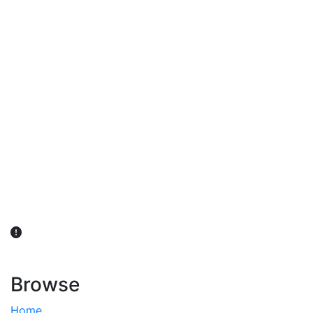
விவசாயிகள் நலன் கருதி சாகுபடி தொடர்பான சந்தேகம்
ஏற்பட்டால் வேளாண் விஞ்ஞானிகளை அணுகலாம்: தமிழக அரசு
அறிவிப்பு
Browse
Home