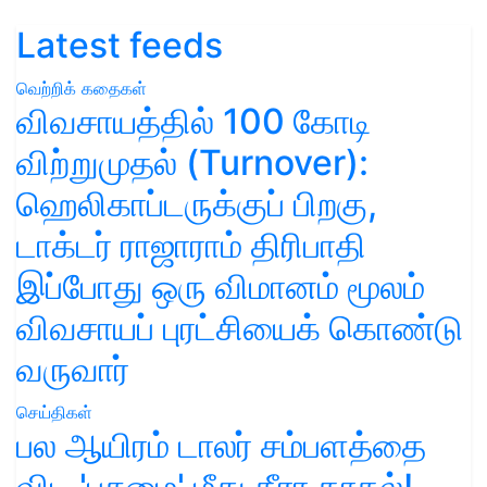
Latest feeds
வெற்றிக் கதைகள்
விவசாயத்தில் 100 கோடி
விற்றுமுதல் (Turnover):
ஹெலிகாப்டருக்குப் பிறகு,
டாக்டர் ராஜாராம் திரிபாதி
இப்போது ஒரு விமானம் மூலம்
விவசாயப் புரட்சியைக் கொண்டு
வருவார்
செய்திகள்
பல ஆயிரம் டாலர் சம்பளத்தை
விட 'பசுமை' மீது தீரா காதல்!