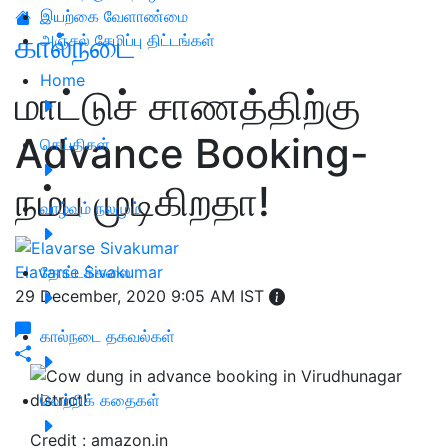
இயற்கை வேளாண்மை
கால்நடை
அஞ்சல் சேமிப்பு திட்டங்கள்
Home
மாட்டுச் சாணத்திற்கு
Advance Booking-
செய்திகள்
நம்ப முடிகிறதா!
வாழ்வும் நலமும்
Elavarse Sivakumar
தோட்டக்கலை
29 December, 2020 9:05 AM IST
கால்நடை தகவல்கள்
வெற்றிக் கதைகள்
Credit : amazon.in