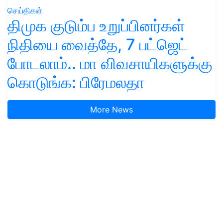
செய்திகள்
திமுக குடும்ப உறுப்பினர்கள்
நிதியை வைத்தே, 7 பட்ஜெட்
போடலாம்.. மா விவசாயிகளுக்கு
கொடுங்க: பிரேமலதா
More News