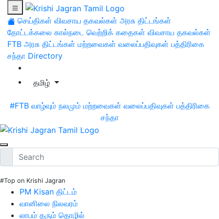
செய்திகள்
விவசாய தகவல்கள்
அரசு திட்டங்கள்
தோட்டக்கலை
கால்நடை
வெற்றிக் கதைகள்
விவசாய தகவல்கள்
FTB
அரசு திட்டங்கள்
மற்றவைகள்
வலைப்பதிவுகள்
பத்திரிகை
சந்தா
Directory
தமிழ்
#FTB
வாழ்வும் நலமும்
மற்றவைகள்
வலைப்பதிவுகள்
பத்திரிகை
சந்தா
#Top on Krishi Jagran
PM Kisan திட்டம்
வானிலை நிலவரம்
லாபம் தரும் தொழில்