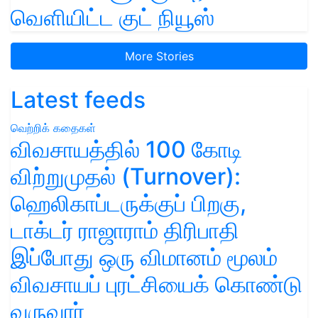
வெளியிட்ட குட் நியூஸ்
More Stories
Latest feeds
வெற்றிக் கதைகள்
விவசாயத்தில் 100 கோடி
விற்றுமுதல் (Turnover):
ஹெலிகாப்டருக்குப் பிறகு,
டாக்டர் ராஜாராம் திரிபாதி
இப்போது ஒரு விமானம் மூலம்
விவசாயப் புரட்சியைக் கொண்டு
வருவார்