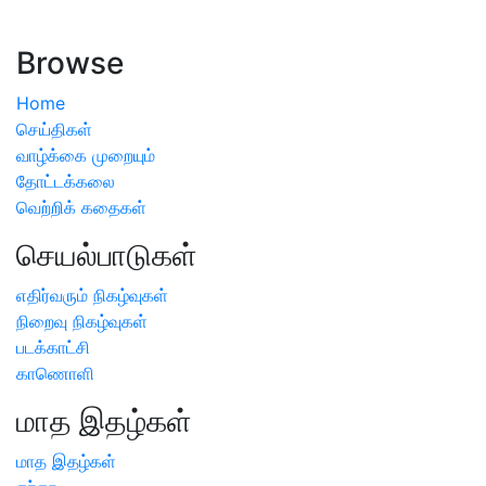
ஏற்பட்டால் வேளாண் விஞ்ஞானிகளை அணுகலாம்: தமிழக அரசு
அறிவிப்பு
Browse
Home
செய்திகள்
வாழ்க்கை முறையும்
தோட்டக்கலை
வெற்றிக் கதைகள்
செயல்பாடுகள்
எதிர்வரும் நிகழ்வுகள்
நிறைவு நிகழ்வுகள்
படக்காட்சி
காணொளி
மாத இதழ்கள்
மாத இதழ்கள்