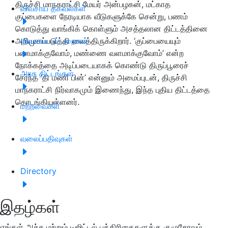
திருச்சி மாநகராட்சி மேயர் அன்பழகன், மட்காத
விவசாய தகவல்கள்
குப்பைகளை நேரடியாக வீடுகளுக்கே சென்று, பணம்
கொடுத்து வாங்கிக் கொள்ளும் அசத்தலான திட்டத்தினை
அறிமுகப்படுத்தி வைத்திருக்கிறார். ‘குப்பையையும்
விவசாய பட்டறைகள்
பணமாக்குவோம், மண்ணை வளமாக்குவோம்’ என்ற
நோக்கத்தை அடிப்படையாகக் கொண்டு திருப்பூரைச்
அரசு திட்டங்கள்
சேர்ந்த ‘தி மணி பின்’ என்னும் அமைப்புடன், திருச்சி
மாநகராட்சி நிர்வாகமும் இணைந்து, இந்த புதிய திட்டத்தை
தொடங்கியுள்ளனர்.
மற்றவைகள்
வலைப்பதிவுகள்
Directory
இதழ்கள்
எங்கள் அச்சு மற்றும் டிஜிட்டல் பத்திரிகைகளுக்கு குழுசேரவும்