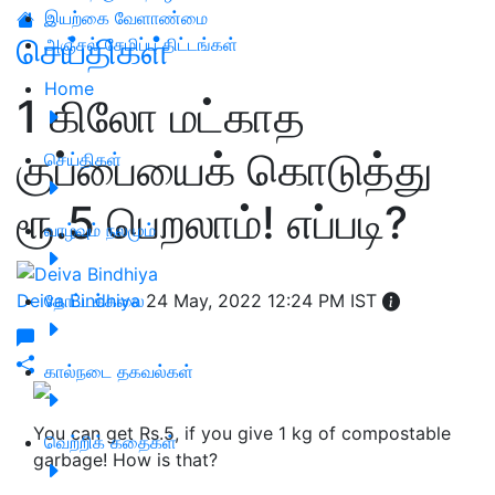
இயற்கை வேளாண்மை
செய்திகள்
அஞ்சல் சேமிப்பு திட்டங்கள்
Home
1 கிலோ மட்காத
குப்பையைக் கொடுத்து
செய்திகள்
ரூ.5 பெறலாம்! எப்படி?
வாழ்வும் நலமும்
Deiva Bindhiya
தோட்டக்கலை
24 May, 2022 12:24 PM IST
கால்நடை தகவல்கள்
You can get Rs.5, if you give 1 kg of compostable
வெற்றிக் கதைகள்
garbage! How is that?