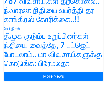
767 விவசாயிகள் தற்கொலை..
நிவாரண நிதியை உயர்த்தி தர
காங்கிரஸ் கோரிக்கை..!!
செய்திகள்
திமுக குடும்ப உறுப்பினர்கள்
நிதியை வைத்தே, 7 பட்ஜெட்
போடலாம்.. மா விவசாயிகளுக்கு
கொடுங்க: பிரேமலதா
More News