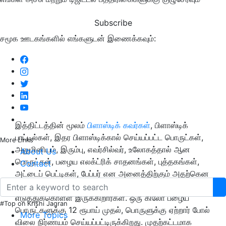
Subscribe
சமூக ஊடகங்களில் எங்களுடன் இணைக்கவும்:
இத்திட்டத்தின் மூலம்
பிளாஸ்டிக் கவர்கள்
, பிளாஸ்டிக்
பாட்டில்கள், இதர பிளாஸ்டிக்கால் செய்யப்பட்ட பொருட்கள்,
More Links
அலுமினியம், இரும்பு, எவர்சில்வர், உலோகத்தால் ஆன
About Us
பொருட்கள், பழைய எலக்ட்ரிக் சாதனங்கள், புத்தகங்கள்,
Contact
அட்டைப் பெட்டிகள், பேப்பர் என அனைத்திற்கும் அதற்கென
நிர்ணயிக்கப்பட்டுள்ள பணத்தைக் கொடுத்து
எடுத்துக்கொள்ள இருக்கிறார்கள். ஒரு கிலோ பழைய
#Top on Krishi Jagran
பொருட்களுக்கு 12 ரூபாய் முதல், பொருளுக்கு ஏற்றார் போல்
More Topics
விலை நிர்ணயம் செய்யப்பட்டிருக்கிறது. முதற்கட்டமாக