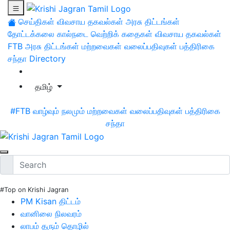
செய்திகள்
விவசாய தகவல்கள்
அரசு திட்டங்கள்
தோட்டக்கலை
கால்நடை
வெற்றிக் கதைகள்
விவசாய தகவல்கள்
FTB
அரசு திட்டங்கள்
மற்றவைகள்
வலைப்பதிவுகள்
பத்திரிகை
சந்தா
Directory
தமிழ்
#FTB
வாழ்வும் நலமும்
மற்றவைகள்
வலைப்பதிவுகள்
பத்திரிகை
சந்தா
#Top on Krishi Jagran
PM Kisan திட்டம்
வானிலை நிலவரம்
லாபம் தரும் தொழில்