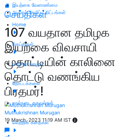
இயற்கை வேளாண்மை
செய்திகள்
அஞ்சல் சேமிப்பு திட்டங்கள்
Home
107 வயதான தமிழக
இயற்கை விவசாயி
செய்திகள்
மூதாட்டியின் காலினை
வாழ்வும் நலமும்
தொட்டு வணங்கிய
தோட்டக்கலை
பிரதமர்!
கால்நடை தகவல்கள்
Muthukrishnan Murugan
19 March, 2023 11:19 AM IST
வெற்றிக் கதைகள்