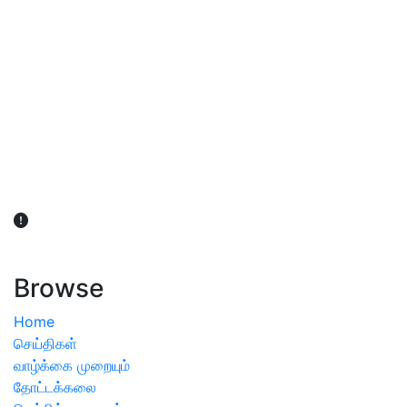
விவசாயிகள் நலன் கருதி சாகுபடி தொடர்பான சந்தேகம்
ஏற்பட்டால் வேளாண் விஞ்ஞானிகளை அணுகலாம்: தமிழக அரசு
அறிவிப்பு
Browse
Home
செய்திகள்
வாழ்க்கை முறையும்
தோட்டக்கலை