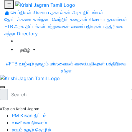
செய்திகள்
விவசாய தகவல்கள்
அரசு திட்டங்கள்
தோட்டக்கலை
கால்நடை
வெற்றிக் கதைகள்
விவசாய தகவல்கள்
FTB
அரசு திட்டங்கள்
மற்றவைகள்
வலைப்பதிவுகள்
பத்திரிகை
சந்தா
Directory
தமிழ்
#FTB
வாழ்வும் நலமும்
மற்றவைகள்
வலைப்பதிவுகள்
பத்திரிகை
சந்தா
#Top on Krishi Jagran
PM Kisan திட்டம்
வானிலை நிலவரம்
லாபம் தரும் தொழில்