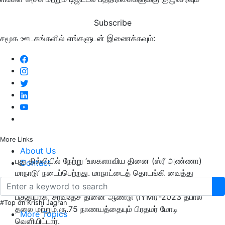
Subscribe
சமூக ஊடகங்களில் எங்களுடன் இணைக்கவும்:
More Links
About Us
புது தில்லியில் நேற்று ‘உலகளாவிய தினை (ஸ்ரீ அண்ணா)
Contact
மாநாடு
’
நடைப்பெற்றது. மாநாட்டைத் தொடங்கி வைத்து
பிரதமர் மோடி உரையாற்றினார். இந்த நிகழ்வின் ஒரு
பகுதியாக, சர்வதேச தினை ஆண்டு (IYMI)-2023 தபால்
#Top on Krishi Jagran
தலை மற்றும் ரூ.75 நாணயத்தையும் பிரதமர் மோடி
More Topics
வெளியிட்டார்.