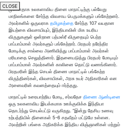
CLOSE
முன்னதாக உலகளாவிய தினை மாநாட்டிற்கு பல்வேறு
மாநிலங்களை சேர்ந்த விவசாய பெருமக்களும் பங்கேற்றனர்.
அவர்களில் ஒருவராக
தமிழகத்தை
சேர்ந்த 107 வயதான
இயற்கை விவசாயியும், இந்தியாவின் மிக உயரிய
விருதுகளுள் ஒன்றான பத்மஸ்ரீ விருதையும் பெற்ற
பாப்பாம்மாள் அவர்களும் பங்கேற்றார். பிரதமர் நரேந்திர
மோடிக்கு சால்வை அணிவித்து பாப்பாம்மாள் அவர்கள்
மரியாதை செலுத்தினார். இதனையடுத்து பிரதமர் மோடியும்
பாப்பாம்மாள் அவர்களின் காலினை தொட்டு வணங்கினார்.
பிரதமரின் இந்த செயல் திணை மாநாட்டில் பங்கேற்ற
விருந்தினர்கள், விவசாயிகள், அரசு உயர் அதிகாரிகள் என
அனைவரின் கவனத்தையும் ஈர்த்தது.
மாநாட்டில் உரையாற்றிய மோடி, சர்வதேச
திணை ஆண்டினை
ஒரு உலகளாவிய இயக்கமாக ஊக்குவிக்க இந்தியா
தொடர்ந்து செயல்பட்டு வருகிறது. “இன்று தேசிய உணவு
உற்பத்தியில் தினைகள் 5-6 சதவீதம் மட்டுமே உள்ளன.
அவற்றின் பங்கை அதிகரிக்க இந்திய விஞ்ஞானிகள் மற்றும்