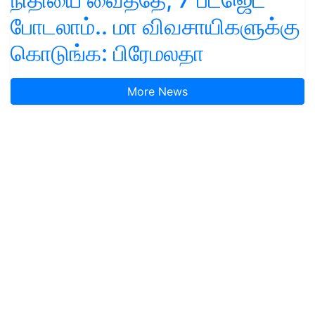
போடலாம்.. மா விவசாயிகளுக்கு
கொடுங்க: பிரேமலதா
More News