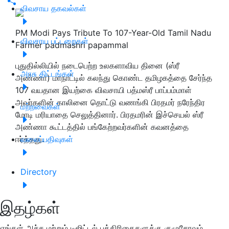
விவசாய தகவல்கள்
PM Modi Pays Tribute To 107-Year-Old Tamil Nadu
விவசாய பட்டறைகள்
Farmer padmashri papammal
புதுதில்லியில் நடைபெற்ற உலகளாவிய தினை (ஸ்ரீ
அரசு திட்டங்கள்
அண்ணா) மாநாட்டில் கலந்து கொண்ட தமிழகத்தை சேர்ந்த
107 வயதான இயற்கை விவசாயி பத்மஸ்ரீ பாப்பம்மாள்
அவர்களின் காலினை தொட்டு வணங்கி பிரதமர் நரேந்திர
மற்றவைகள்
மோடி மரியாதை செலுத்தினார். பிரதமரின் இச்செயல் ஸ்ரீ
அண்ணா கூட்டத்தில் பங்கேற்றவர்களின் கவனத்தை
ஈர்த்தது.
வலைப்பதிவுகள்
Directory
இதழ்கள்
எங்கள் அச்சு மற்றும் டிஜிட்டல் பத்திரிகைகளுக்கு குழுசேரவும்