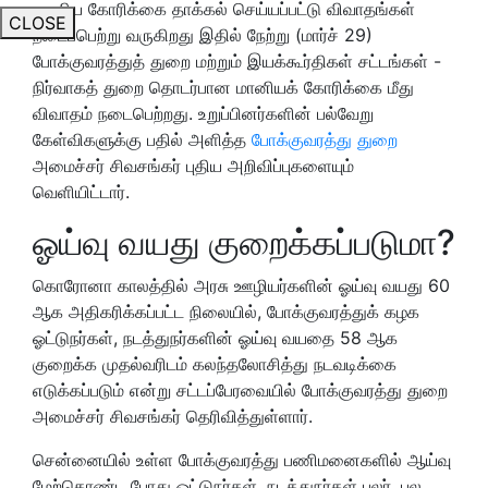
மானிய கோரிக்கை தாக்கல் செய்யப்பட்டு விவாதங்கள்
CLOSE
நடைப்பெற்று வருகிறது இதில் நேற்று (மார்ச் 29)
போக்குவரத்துத் துறை மற்றும் இயக்கூர்திகள் சட்டங்கள் -
நிர்வாகத் துறை தொடர்பான மானியக் கோரிக்கை மீது
விவாதம் நடைபெற்றது. உறுப்பினர்களின் பல்வேறு
கேள்விகளுக்கு பதில் அளித்த
போக்குவரத்து துறை
அமைச்சர் சிவசங்கர் புதிய அறிவிப்புகளையும்
வெளியிட்டார்.
ஓய்வு வயது குறைக்கப்படுமா?
கொரோனா காலத்தில் அரசு ஊழியர்களின் ஓய்வு வயது 60
ஆக அதிகரிக்கப்பட்ட நிலையில், போக்குவரத்துக் கழக
ஓட்டுநர்கள், நடத்துநர்களின் ஓய்வு வயதை 58 ஆக
குறைக்க முதல்வரிடம் கலந்தலோசித்து நடவடிக்கை
எடுக்கப்படும் என்று சட்டப்பேரவையில் போக்குவரத்து துறை
அமைச்சர் சிவசங்கர் தெரிவித்துள்ளார்.
சென்னையில் உள்ள போக்குவரத்து பணிமனைகளில் ஆய்வு
மேற்கொண்ட போது ஓட்டுநர்கள், நடத்துநர்கள் பலர், பல