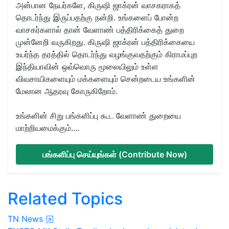
அன்பான நேயர்களே, கிருஷி ஜாக்ரன் வாசகராகத்
தொடர்ந்து இருப்பதற்கு நன்றி. உங்களைப் போன்ற
வாசகர்களால் தான் வேளாண் பத்திரிக்கைத் துறை
முன்னேறி வருகிறது. கிருஷி ஜாக்ரன் பத்திரிக்கையை
உயர்ந்த தரத்தில் தொடர்ந்து வழங்குவதற்கும் கிராமப்புற
இந்தியாவின் ஒவ்வொரு மூலையிலும் உள்ள
விவசாயிகளையும் மக்களையும் சென்றடைய உங்களின்
மேலான ஆதரவு கோருகிறோம்.
உங்களின் சிறு பங்களிப்பு கூட வேளாண் துறையை
மாற்றியமைக்கும்....
பங்களிப்பு செய்யுங்கள் (Contribute Now)
Related Topics
TN News