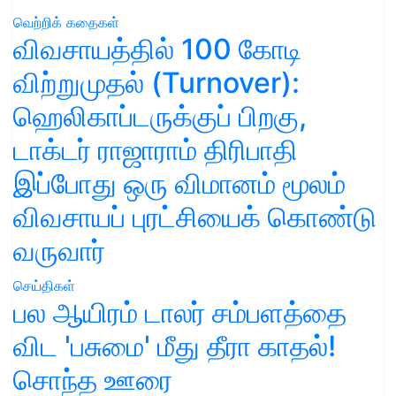
வெற்றிக் கதைகள்
விவசாயத்தில் 100 கோடி
விற்றுமுதல் (Turnover):
ஹெலிகாப்டருக்குப் பிறகு,
டாக்டர் ராஜாராம் திரிபாதி
இப்போது ஒரு விமானம் மூலம்
விவசாயப் புரட்சியைக் கொண்டு
வருவார்
செய்திகள்
பல ஆயிரம் டாலர் சம்பளத்தை
விட 'பசுமை' மீது தீரா காதல்!
சொந்த ஊரை