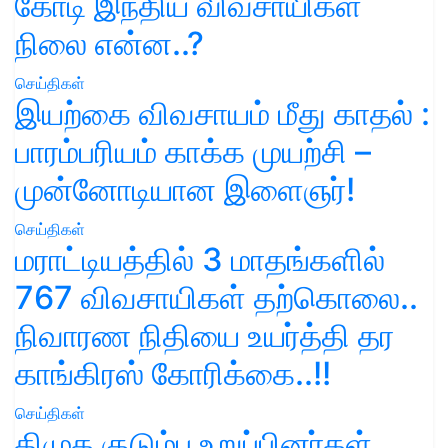
கோடி இந்திய விவசாயிகள்
நிலை என்ன..?
செய்திகள்
இயற்கை விவசாயம் மீது காதல் :
பாரம்பரியம் காக்க முயற்சி –
முன்னோடியான இளைஞர்!
செய்திகள்
மராட்டியத்தில் 3 மாதங்களில்
767 விவசாயிகள் தற்கொலை..
நிவாரண நிதியை உயர்த்தி தர
காங்கிரஸ் கோரிக்கை..!!
செய்திகள்
திமுக குடும்ப உறுப்பினர்கள்