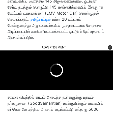
உள்ளடக்கிய மொத்தம் 145 அலுவலகங்களில், ஓட்டுநர்
தேர்வு நடத்தும் பொருட்டு 145 எண்ணிக்கையில் இலகு ரக
மோட்டார் வாகனங்கள் (LMV-Motor Car) கொள்முதல்
செய்யப்படும்.
தமிழ்நாட்டில்
உள்ள 20 வட்டாரப்
போக்குவரத்து அலுவலகங்களில் முதற்கட்டமாக சோதனை
அடிப்படையில் கணினிமயமாக்கப்பட்ட ஓட்டுநர் தேர்வுத்தளம்
அமைக்கப்படும்.
ADVERTISEMENT
சாலை விபத்தில் காயம் அடைந்த நபர்களுக்கு உதவும்
நற்கருணை (GoodSamaritian) ஊக்குவிக்கும் வகையில்
ஏற்கெனவே மத்திய அரசால் வழங்கப்படு வந்த ரூ.5000