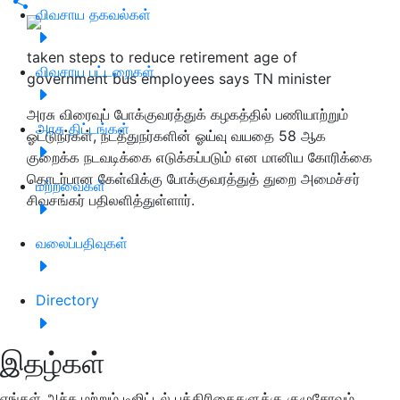
விவசாய தகவல்கள்
taken steps to reduce retirement age of
விவசாய பட்டறைகள்
government bus employees says TN minister
அரசு விரைவுப் போக்குவரத்துக் கழகத்தில் பணியாற்றும்
அரசு திட்டங்கள்
ஓட்டுநர்கள், நடத்துநர்களின் ஓய்வு வயதை 58 ஆக
குறைக்க நடவடிக்கை எடுக்கப்படும் என மானிய கோரிக்கை
தொடர்பான கேள்விக்கு போக்குவரத்துத் துறை அமைச்சர்
மற்றவைகள்
சிவசங்கர் பதிலளித்துள்ளார்.
வலைப்பதிவுகள்
Directory
இதழ்கள்
எங்கள் அச்சு மற்றும் டிஜிட்டல் பத்திரிகைகளுக்கு குழுசேரவும்