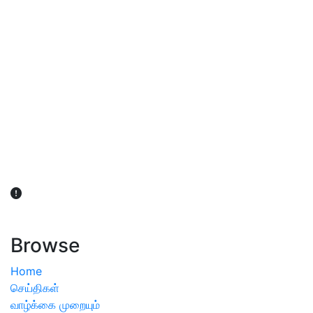
விவசாயிகள் நலன் கருதி சாகுபடி தொடர்பான சந்தேகம்
ஏற்பட்டால் வேளாண் விஞ்ஞானிகளை அணுகலாம்: தமிழக அரசு
அறிவிப்பு
Browse
Home
செய்திகள்
வாழ்க்கை முறையும்