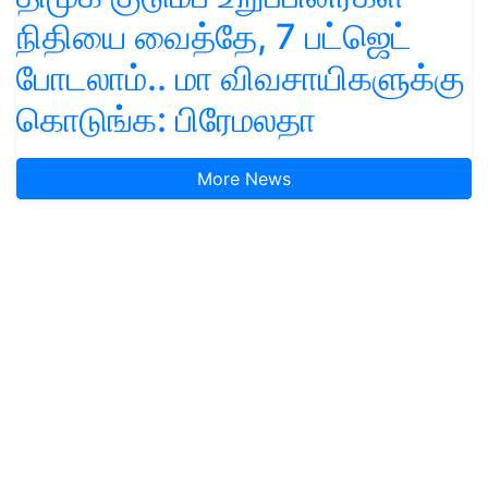
நிதியை வைத்தே, 7 பட்ஜெட்
போடலாம்.. மா விவசாயிகளுக்கு
கொடுங்க: பிரேமலதா
More News