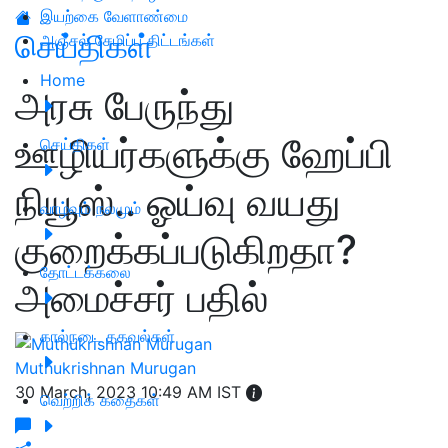
இயற்கை வேளாண்மை
செய்திகள்
அஞ்சல் சேமிப்பு திட்டங்கள்
Home
அரசு பேருந்து
ஊழியர்களுக்கு ஹேப்பி
செய்திகள்
நியூஸ்.. ஓய்வு வயது
வாழ்வும் நலமும்
குறைக்கப்படுகிறதா?
தோட்டக்கலை
அமைச்சர் பதில்
கால்நடை தகவல்கள்
Muthukrishnan Murugan
30 March, 2023 10:49 AM IST
வெற்றிக் கதைகள்