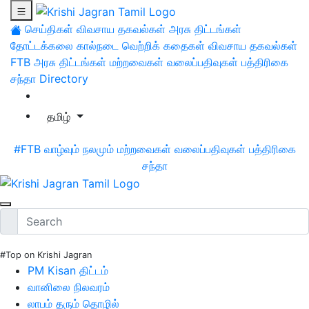
செய்திகள்
விவசாய தகவல்கள்
அரசு திட்டங்கள்
தோட்டக்கலை
கால்நடை
வெற்றிக் கதைகள்
விவசாய தகவல்கள்
FTB
அரசு திட்டங்கள்
மற்றவைகள்
வலைப்பதிவுகள்
பத்திரிகை
சந்தா
Directory
தமிழ்
#FTB
வாழ்வும் நலமும்
மற்றவைகள்
வலைப்பதிவுகள்
பத்திரிகை
சந்தா
#Top on Krishi Jagran
PM Kisan திட்டம்
வானிலை நிலவரம்
லாபம் தரும் தொழில்