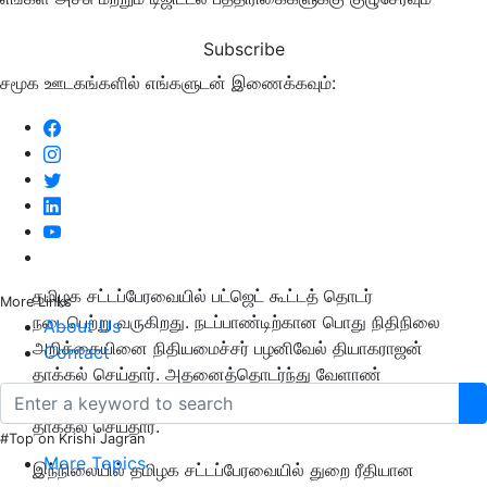
Subscribe
சமூக ஊடகங்களில் எங்களுடன் இணைக்கவும்:
தமிழக சட்டப்பேரவையில் பட்ஜெட் கூட்டத் தொடர்
More Links
நடைபெற்று வருகிறது. நடப்பாண்டிற்கான பொது நிதிநிலை
About Us
அறிக்கையினை நிதியமைச்சர் பழனிவேல் தியாகராஜன்
Contact
தாக்கல் செய்தார். அதனைத்தொடர்ந்து வேளாண்
பட்ஜெட்டினை அமைச்சர் எம்.ஆர்.கே.பன்னீர்ச்செல்வம்
தாக்கல் செய்தார்.
#Top on Krishi Jagran
More Topics
இந்நிலையில் தமிழக சட்டப்பேரவையில் துறை ரீதியான