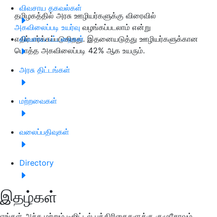
விவசாய தகவல்கள்
தமிழகத்தில் அரசு ஊழியர்களுக்கு விரைவில்
அகவிலைப்படி உயர்வு
வழங்கப்படலாம் என்று
எதிர்பார்க்கப்படுகிறது. இதனையடுத்து ஊழியர்களுக்கான
விவசாய பட்டறைகள்
மொத்த அகவிலைப்படி 42% ஆக உயரும்.
அரசு திட்டங்கள்
மற்றவைகள்
வலைப்பதிவுகள்
Directory
இதழ்கள்
எங்கள் அச்சு மற்றும் டிஜிட்டல் பத்திரிகைகளுக்கு குழுசேரவும்