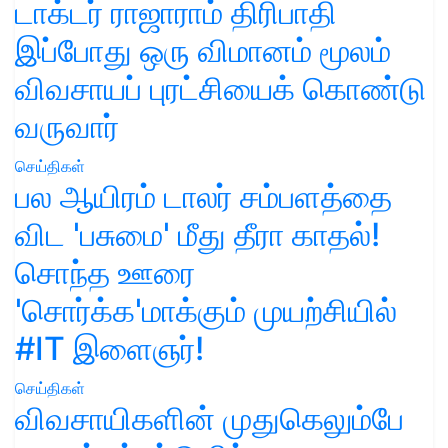
டாக்டர் ராஜாராம் திரிபாதி
இப்போது ஒரு விமானம் மூலம்
விவசாயப் புரட்சியைக் கொண்டு
வருவார்
செய்திகள்
பல ஆயிரம் டாலர் சம்பளத்தை
விட 'பசுமை' மீது தீரா காதல்!
சொந்த ஊரை
'சொர்க்க'மாக்கும் முயற்சியில்
#IT இளைஞர்!
செய்திகள்
விவசாயிகளின் முதுகெலும்பே