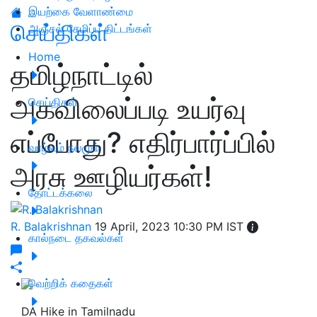
இயற்கை வேளாண்மை
செய்திகள்
அஞ்சல் சேமிப்பு திட்டங்கள்
Home
தமிழ்நாட்டில்
அகவிலைப்படி உயர்வு
செய்திகள்
எப்போது? எதிர்பார்ப்பில்
வாழ்வும் நலமும்
அரசு ஊழியர்கள்!
தோட்டக்கலை
R. Balakrishnan
19 April, 2023 10:30 PM IST
கால்நடை தகவல்கள்
வெற்றிக் கதைகள்
DA Hike in Tamilnadu