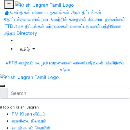
செய்திகள்
விவசாய தகவல்கள்
அரசு திட்டங்கள்
தோட்டக்கலை
கால்நடை
வெற்றிக் கதைகள்
விவசாய தகவல்கள்
FTB
அரசு திட்டங்கள்
மற்றவைகள்
வலைப்பதிவுகள்
பத்திரிகை
சந்தா
Directory
தமிழ்
#FTB
வாழ்வும் நலமும்
மற்றவைகள்
வலைப்பதிவுகள்
பத்திரிகை
சந்தா
#Top on Krishi Jagran
PM Kisan திட்டம்
வானிலை நிலவரம்
லாபம் தரும் தொழில்