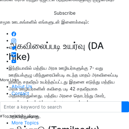
Subscribe
சமூக ஊடகங்களில் எங்களுடன் இணைக்கவும்:
அகவிலைப்படி உயர்வு (DA
hike)
இந்தியாவில் மத்திய அரசு ஊழியர்களுக்கு 7- வது
ஊதியக்குழு பரிந்துரையின்படி கடந்த மாதம் அகவிலைப்படி
More Links
நான்கு சதவீதம் உயர்த்தப்பட்டது இதனை எடுத்து மத்திய
About Us
அரசு ஊழியர்களின் கவிதை படி 42 சதவீதமாக
Contact
அதிகரித்துள்ளது. மத்திய அரசை தொடர்ந்து பீகார்,
ராஜஸ்தான் உள்ளிட்ட மாநில அரசுகளும் தங்களது
ஊழியர்களுக்கான அகவிலைபடியை 4 % உயர்த்தி
அறிவித்துள்ளது.
#Top on Krishi Jagran
More Topics