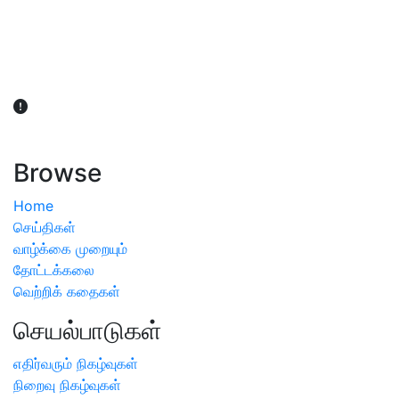
விவசாயிகள் நலன் கருதி சாகுபடி தொடர்பான சந்தேகம்
ஏற்பட்டால் வேளாண் விஞ்ஞானிகளை அணுகலாம்: தமிழக அரசு
அறிவிப்பு
Browse
Home
செய்திகள்
வாழ்க்கை முறையும்
தோட்டக்கலை
வெற்றிக் கதைகள்
செயல்பாடுகள்
எதிர்வரும் நிகழ்வுகள்
நிறைவு நிகழ்வுகள்