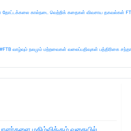
்
தோட்டக்கலை
கால்நடை
வெற்றிக் கதைகள்
விவசாய தகவல்கள்
F
#FTB
வாழ்வும் நலமும்
மற்றவைகள்
வலைப்பதிவுகள்
பத்திரிகை சந்த
கையாளர்களை மகிழ்விக்கும் வகையில்