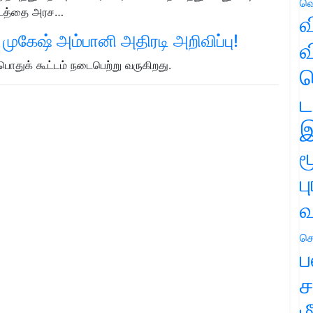
வெ
ிட்டத்தை அரச…
வ
ுகேஷ் அம்பானி அதிரடி அறிவிப்பு!
வ
ொதுக் கூட்டம் நடைபெற்று வருகிறது.
ஹ
ட
இ
ம
ப
வ
செ
ப
ச
ம