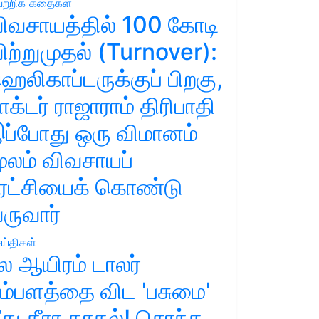
ற்றிக் கதைகள்
ிவசாயத்தில் 100 கோடி
ிற்றுமுதல் (Turnover):
ெலிகாப்டருக்குப் பிறகு,
ாக்டர் ராஜாராம் திரிபாதி
ப்போது ஒரு விமானம்
ூலம் விவசாயப்
ுரட்சியைக் கொண்டு
ருவார்
ய்திகள்
ல ஆயிரம் டாலர்
ம்பளத்தை விட 'பசுமை'
ீது தீரா காதல்! சொந்த