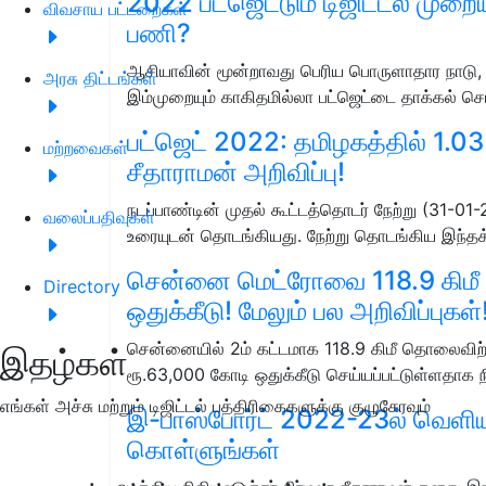
2022 பட்ஜெட்டும் டிஜிட்டல் முறைய
விவசாய பட்டறைகள்
பணி?
ஆசியாவின் மூன்றாவது பெரிய பொருளாதார நாட
அரசு திட்டங்கள்
இம்முறையும் காகிதமில்லா பட்ஜெட்டை தாக்கல் செ
பட்ஜெட் 2022: தமிழகத்தில் 1.03
மற்றவைகள்
சீதாராமன் அறிவிப்பு!
நடப்பாண்டின் முதல் கூட்டத்தொடர் நேற்று (31-0
வலைப்பதிவுகள்
உரையுடன் தொடங்கியது. நேற்று தொடங்கிய இந்தக
சென்னை மெட்ரோவை 118.9 கிமீ வி
Directory
ஒதுக்கீடு! மேலும் பல அறிவிப்புகள்
சென்னையில் 2ம் கட்டமாக 118.9 கிமீ தொலைவிற்கு
இதழ்கள்
ரூ.63,000 கோடி ஒதுக்கீடு செய்யப்பட்டுள்ளதாக 
எங்கள் அச்சு மற்றும் டிஜிட்டல் பத்திரிகைகளுக்கு குழுசேரவும்
இ-பாஸ்போர்ட் 2022-23ல் வெளியா
கொள்ளுங்கள்