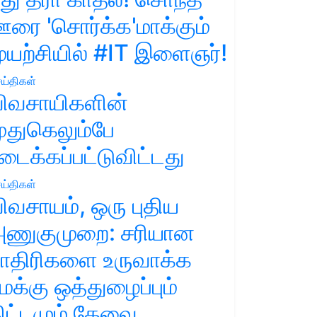
ரை 'சொர்க்க'மாக்கும்
ுயற்சியில் #IT இளைஞர்!
ய்திகள்
ிவசாயிகளின்
ுதுகெலும்பே
டைக்கப்பட்டுவிட்டது
ய்திகள்
ிவசாயம், ஒரு புதிய
ணுகுமுறை: சரியான
ாதிரிகளை உருவாக்க
மக்கு ஒத்துழைப்பும்
ிட்டமும் தேவை.