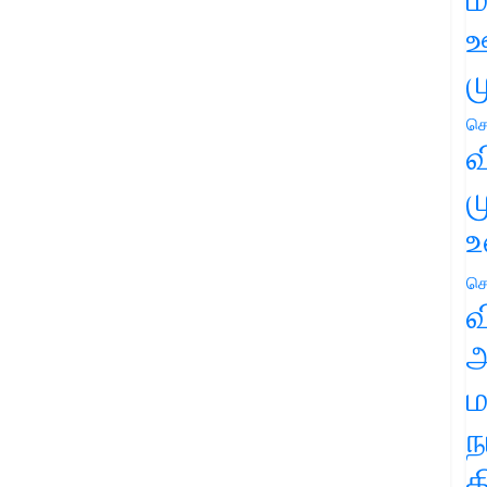
ஊ
ம
செ
வ
ம
உ
செ
வ
அ
ம
ந
த