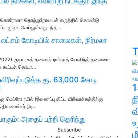
ில் தாக்கல், எவ்வாறு நடக்கும் இந்த
ு, கொரோனா தொற்றுநோயைக் கருத்தில் கொண்டு
ய்ய முடிவு செய்துள்ளது. நித…
 லட்சம் கோடியில் சாலைகள், நிர்மலா
T
1-2022) குடியரசுத் தலைவர் ராம்நாத் கோவிந்த் தலைமை
் கூட்டத் தொடர…
ரிவுப்படுத்த ரூ. 63,000 கோடி
1
!
 மெட்ரோ ரயில் இணைப்பு திட்ட விரிவாக்கத்திற்கு
நிதியமைச்சர் நிர…
வ
கும்: அதைப் பற்றி தெரிந்து
உ
Subscribe
ம