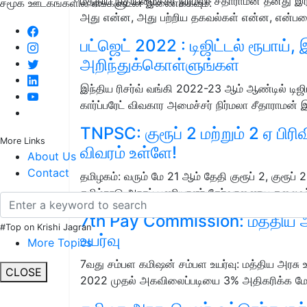
மத்திய நிதியமைச்சர் நிர்மலா சீதாராமன் தனது இரண்ட
சமூக ஊடகங்களில் எங்களுடன் இணைக்கவும்:
அது என்ன, அது பற்றிய தகவல்கள் என்ன, என்
பட்ஜெட் 2022 : டிஜிட்டல் ரூபாய்,
அறிந்துக்கொள்ளுங்கள்
இந்திய ரிசர்வ் வங்கி 2022-23 ஆம் ஆண்டில் டிஜி
கார்ப்பரேட் விவகார அமைச்சர் நிர்மலா சீதாராமன்
TNPSC: குரூப் 2 மற்றும் 2 ஏ பிரி
More Links
விவரம் உள்ளே!
About Us
Contact
தமிழகம்: வரும் மே 21 ஆம் தேதி குரூப் 2, குரூப் 
தமிழ்நாடு அரசுப் பணியாளர் தேர்வாணைய தலைவர
7th Pay Commission: மத்திய அர
#Top on Krishi Jagran
உயர்வு
More Topics
7வது சம்பள கமிஷன் சம்பள உயர்வு: மத்திய அரசு
CLOSE
2022 முதல் அகவிலைப்படியை 3% அதிகரிக்க மோட