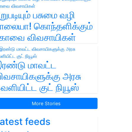
றுபடியும் பசுமை வழி
ாலையா! கொந்தளிக்கும்
ோவை விவசாயிகள்
ரண்டு மாவட்ட
ிவசாயிகளுக்கு அரசு
ெளியிட்ட குட் நியூஸ்
More Stories
atest feeds