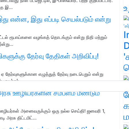
ாவது நாள் பட்ஜெட்டில், இ-பாஸ்போர்ட் பற்றி குறிப்பிட்டார்.
உ
பதை இ…
 இது என்ன, இது எப்படி செயல்படும் என்று
I
ட்டல் ரூபாய்களை வழங்கத் தொடங்கும் என்று நிதி மற்றும்
D
 இன்று…
'
விகளுக்கு தேர்வு தேதிகள் அறிவிப்பு!
க
2 ஏ தேர்வுகளுக்கான எழுத்துத் தேர்வு நடைபெறும் என்று
் பாலச்சந்…
சு ஊழியர்களின் சம்பளம் மீண்டும்
ம
க
 ஊழியர்கள் அனைவருக்கும் ஒரு நல்ல செய்தி! ஜனவரி 1,
ம
ி அரசு திட்டமிட்…