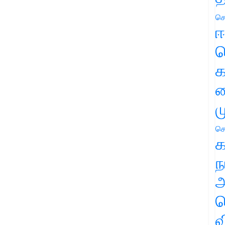
செ
ஈ
ப
க
வ
ம
செ
க
ந
அ
ச
வ