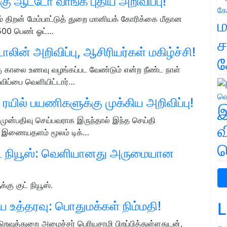
ு ஆட்டோ வாங்க புதிய அறிவிப்பு!
் திறன் மேம்பாட்டுத் துறை மானியக் கோரிக்கை மீதான
ம
 500 பெண் ஓட்…
ச
லின் அறிவிப்பு, ஆசிரியர்கள் மகிழ்ச்சி!
க
கு காலை உணவு வழங்கப்பட வேண்டும் என்ற நீண்ட நாள்
ிப்பை வெளியிட்டார்…
 ரயில் பயணிகளுக்கு முக்கிய அறிவிப்பு!
இ
முன்பதிவு செய்பவராக இருந்தால் இந்த செய்தி
வ
ம் இணையதளம் மூலம் டிக்…
வ
ுட் நியூஸ்: வெளியானது அருமையான
கு குட் நியூஸ்.
 உத்தரவு: பொதுமக்கள் நிம்மதி!
L
றவுத்துறை அமைச்சர் பெரியசாமி பிறப்பித்துள்ளதுடன்,