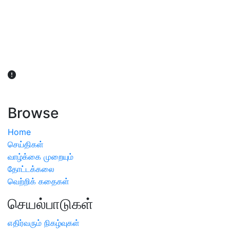
விவசாயிகள் நலன் கருதி சாகுபடி தொடர்பான சந்தேகம்
ஏற்பட்டால் வேளாண் விஞ்ஞானிகளை அணுகலாம்: தமிழக அரசு
அறிவிப்பு
Browse
Home
செய்திகள்
வாழ்க்கை முறையும்
தோட்டக்கலை
வெற்றிக் கதைகள்
செயல்பாடுகள்
எதிர்வரும் நிகழ்வுகள்