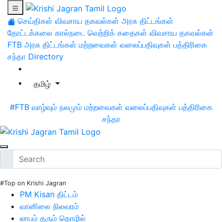
செய்திகள்
விவசாய தகவல்கள்
அரசு திட்டங்கள்
தோட்டக்கலை
கால்நடை
வெற்றிக் கதைகள்
விவசாய தகவல்கள்
FTB
அரசு திட்டங்கள்
மற்றவைகள்
வலைப்பதிவுகள்
பத்திரிகை
சந்தா
Directory
தமிழ்
#FTB
வாழ்வும் நலமும்
மற்றவைகள்
வலைப்பதிவுகள்
பத்திரிகை
சந்தா
#Top on Krishi Jagran
PM Kisan திட்டம்
வானிலை நிலவரம்
லாபம் தரும் தொழில்