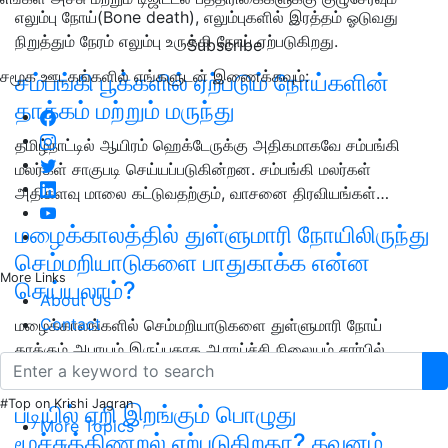
எலும்பு நோய்(Bone death), எலும்புகளில் இரத்தம் ஓடுவது
நிறுத்தும் நேரம் எலும்பு உருக்கி நோய் ஏற்படுகிறது.
Subscribe
சமூக ஊடகங்களில் எங்களுடன் இணைக்கவும்:
சம்பங்கி பூக்களில் ஏற்படும் நோய்களின்
தாக்கம் மற்றும் மருந்து
தமிழ்நாட்டில் ஆயிரம் ஹெக்டேருக்கு அதிகமாகவே சம்பங்கி
மலர்கள் சாகுபடி செய்யப்படுகின்றன. சம்பங்கி மலர்கள்
அதிகளவு மாலை கட்டுவதற்கும், வாசனை திரவியங்கள்…
மழைக்காலத்தில் துள்ளுமாரி நோயிலிருந்து
செம்மறியாடுகளை பாதுகாக்க என்ன
More Links
செய்யலாம்?
About Us
Contact
மழைக்காலங்களில் செம்மறியாடுகளை துள்ளுமாரி நோய்
தாக்கும் அபாயம் இருப்பதாக ஆராய்ச்சி நிலையம் சார்பில்
எச்சரிக்கை விடுக்கப்பட்டு உள்ளது.
#Top on Krishi Jagran
படியில் ஏறி இறங்கும் பொழுது
More Topics
மூச்சுத்திணறல் ஏற்படுகிறதா? கவனம்