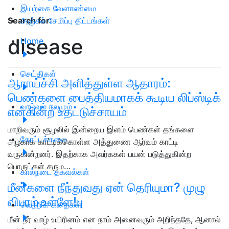
இயற்கை வேளாண்மை
அஞ்சல் சேமிப்பு திட்டங்கள்
Search for
:
disease
Home
செய்திகள்
ஆராய்ச்சி அளித்துள்ள ஆதாரம்:
பெண்களை பைத்தியமாகக் கூடிய லிப்ஸ்டிக்
வாழ்வும் நலமும்
என்கின்ற உதட்டுச்சாயம்
மாறிவரும் சூழலில் இன்றைய இளம் பெண்கள் தங்களை
தோட்டக்கலை
அழகாக காட்டிக்கொள்ள அத்துணை ஆர்வம் காட்டி
வருகின்றனர். இதற்காக அவர்ககள் பயன் படுத்துகின்ற
பொருட்கள் சரும…
கால்நடை தகவல்கள்
மீன்களை நீந்துவது ஏன் தெரியுமா? முழு
விபரம் உள்ளே!பு
வெற்றிக் கதைகள்
மீன் நீர் வாழ் உயிரினம் என நாம் அனைவரும் அறிந்ததே, ஆனால்