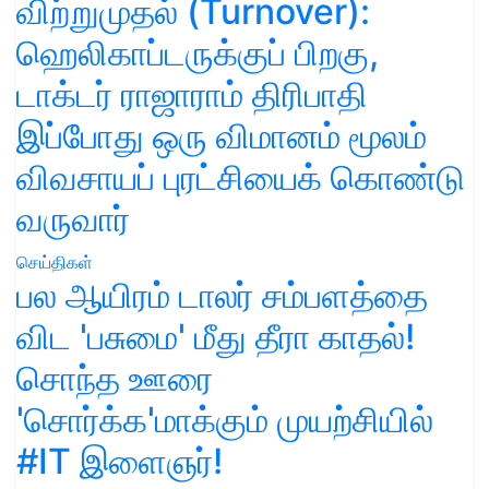
விற்றுமுதல் (Turnover):
ஹெலிகாப்டருக்குப் பிறகு,
டாக்டர் ராஜாராம் திரிபாதி
இப்போது ஒரு விமானம் மூலம்
விவசாயப் புரட்சியைக் கொண்டு
வருவார்
செய்திகள்
பல ஆயிரம் டாலர் சம்பளத்தை
விட 'பசுமை' மீது தீரா காதல்!
சொந்த ஊரை
'சொர்க்க'மாக்கும் முயற்சியில்
#IT இளைஞர்!