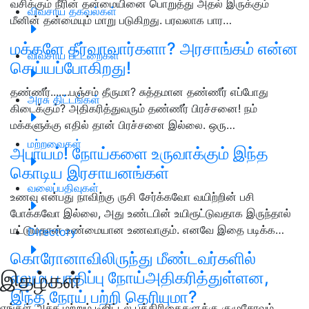
வசிக்கும் நீரின் தன்மையினை பொறுத்து அதல் இருக்கும்
விவசாய தகவல்கள்
மீனின் தன்மையும் மாறு படுகிறது. பரவலாக பார…
மக்களே தீர்வாவார்களா? அரசாங்கம் என்ன
விவசாய பட்டறைகள்
செய்யப்போகிறது!
தண்ணீர்.......பஞ்சம் தீருமா? சுத்தமான தண்ணீர் எப்போது
அரசு திட்டங்கள்
கிடைக்கும்? அதிகரித்துவரும் தண்ணீர் பிரச்சனை! நம்
மக்களுக்கு எதில் தான் பிரச்சனை இல்லை. ஒரு…
மற்றவைகள்
அபாயம்! நோய்களை உருவாக்கும் இந்த
கொடிய இரசாயனங்கள்
வலைப்பதிவுகள்
உணவு என்பது நாவிற்கு ருசி சேர்க்கவோ வயிற்றின் பசி
போக்கவோ இல்லை, அது உண்டபின் உயிரூட்டுவதாக இருந்தால்
மட்டும்தான் உண்மையான உணவாகும். எனவே இதை படிக்க…
Directory
கொரோனாவிலிருந்து மீண்டவர்களில்
இதழ்கள்
எலும்பு பாதிப்பு நோய்அதிகரித்துள்ளன,
இந்த நோய் பற்றி தெரியுமா?
எங்கள் அச்சு மற்றும் டிஜிட்டல் பத்திரிகைகளுக்கு குழுசேரவும்