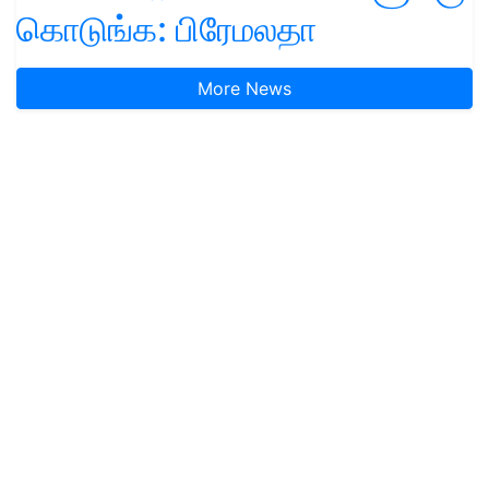
கொடுங்க: பிரேமலதா
More News