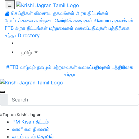
செய்திகள்
விவசாய தகவல்கள்
அரசு திட்டங்கள்
தோட்டக்கலை
கால்நடை
வெற்றிக் கதைகள்
விவசாய தகவல்கள்
FTB
அரசு திட்டங்கள்
மற்றவைகள்
வலைப்பதிவுகள்
பத்திரிகை
சந்தா
Directory
தமிழ்
#FTB
வாழ்வும் நலமும்
மற்றவைகள்
வலைப்பதிவுகள்
பத்திரிகை
சந்தா
#Top on Krishi Jagran
PM Kisan திட்டம்
வானிலை நிலவரம்
லாபம் தரும் தொழில்