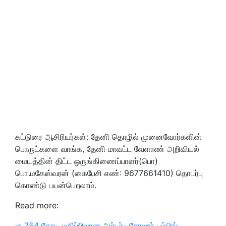
கட்டுரை ஆசிரியர்கள்: தேனி தொழில் முனைவோர்களின்
பொருட்களை வாங்க, தேனி மாவட்ட வேளாண் அறிவியல்
மையத்தின் திட்ட ஒருங்கிணைப்பாளர்(பொ)
பொ.மகேஸ்வரன் (கைபேசி எண்: 9677661410) தொடர்பு
கொண்டு பயன்பெறலாம்.
Read more:
ரூ.754 கோடி மதிப்பிலான ஆர்டர்- சோலார் பம்பிங்