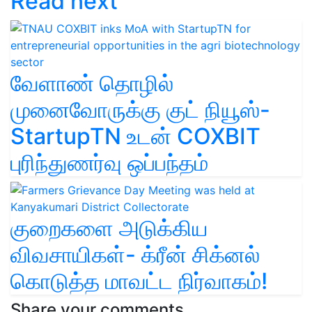
Read next
வேளாண் தொழில்
முனைவோருக்கு குட் நியூஸ்-
StartupTN உடன் COXBIT
புரிந்துணர்வு ஒப்பந்தம்
குறைகளை அடுக்கிய
விவசாயிகள்- க்ரீன் சிக்னல்
கொடுத்த மாவட்ட நிர்வாகம்!
Share your comments