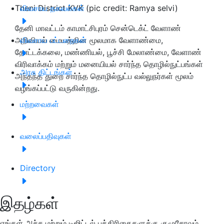
Theni District KVK (pic credit: Ramya selvi)
விவசாய தகவல்கள்
தேனி மாவட்டம் காமாட்சிபுரம் சென்டெக்ட் வேளாண்
அறிவியல் மையத்தின மூலமாக வேளாண்மை,
விவசாய பட்டறைகள்
தோட்டக்கலை, மண்ணியல், பூச்சி மேலாண்மை, வேளாண்
விரிவாக்கம் மற்றும் மனையியல் சார்ந்த தொழில்நுட்பங்கள்
அரசு திட்டங்கள்
அந்தந்த துறை சார்ந்த தொழில்நுட்ப வல்லுநர்கள் மூலம்
வழங்கப்பட்டு வருகின்றது.
மற்றவைகள்
வலைப்பதிவுகள்
Directory
இதழ்கள்
எங்கள் அச்சு மற்றும் டிஜிட்டல் பத்திரிகைகளுக்கு குழுசேரவும்