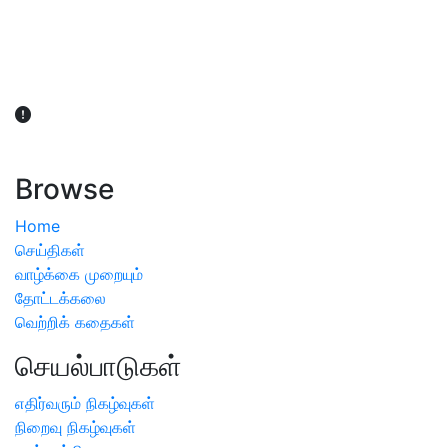
விவசாயிகள் நலன் கருதி சாகுபடி தொடர்பான சந்தேகம்
ஏற்பட்டால் வேளாண் விஞ்ஞானிகளை அணுகலாம்: தமிழக அரசு
அறிவிப்பு
Browse
Home
செய்திகள்
வாழ்க்கை முறையும்
தோட்டக்கலை
வெற்றிக் கதைகள்
செயல்பாடுகள்
எதிர்வரும் நிகழ்வுகள்
நிறைவு நிகழ்வுகள்