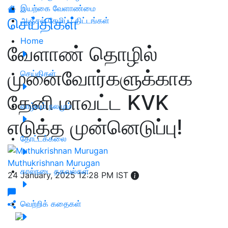
இயற்கை வேளாண்மை
செய்திகள்
அஞ்சல் சேமிப்பு திட்டங்கள்
Home
வேளாண் தொழில்
முனைவோர்களுக்காக
செய்திகள்
தேனி மாவட்ட KVK
வாழ்வும் நலமும்
எடுத்த முன்னெடுப்பு!
தோட்டக்கலை
Muthukrishnan Murugan
கால்நடை தகவல்கள்
24 January, 2025 12:28 PM IST
வெற்றிக் கதைகள்