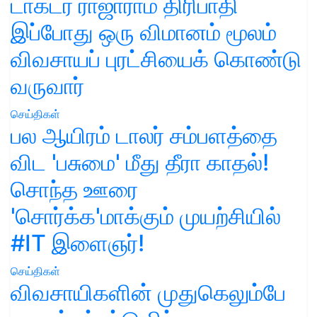
டாக்டர் ராஜாராம் திரிபாதி
இப்போது ஒரு விமானம் மூலம்
விவசாயப் புரட்சியைக் கொண்டு
வருவார்
செய்திகள்
பல ஆயிரம் டாலர் சம்பளத்தை
விட 'பசுமை' மீது தீரா காதல்!
சொந்த ஊரை
'சொர்க்க'மாக்கும் முயற்சியில்
#IT இளைஞர்!
செய்திகள்
விவசாயிகளின் முதுகெலும்பே