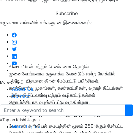
Subscribe
சமூக ஊடகங்களில் எங்களுடன் இணைக்கவும்:
விவசாயிகள் மற்றும் பெண்களை தொழில்
முனைவோர்களாக உருவாக்க வேண்டும் என்ற நோக்கில்
பல்வேறு விதமான திறன் மேம்பாட்டு பயிற்சிகள்,
More Links
கண்டுணர்வு முகாம்கள், கண்காட்சிகள், அரசுத் திட்டங்கள்
About Us
பற்றிய விழிப்புணர்வு மற்றும் வழிகாட்டுதல்கள்
Contact
தொடர்ச்சியாக வழங்கப்பட்டு வருகின்றன.
பெண் தொழில் முனைவோர்களுக்கு முக்கியத்துவம்:
#Top on Krishi Jagran
வேளாண் அறிவியல் மையத்தின் மூலம் 250-க்கும் மேற்பட்ட
More Topics
தொழில் முனைவோர்கள் விவசாயம் மற்றும் விவசாயம்