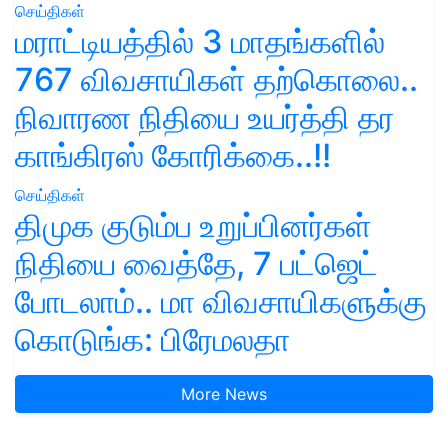
செய்திகள்
மராட்டியத்தில் 3 மாதங்களில்
767 விவசாயிகள் தற்கொலை..
நிவாரண நிதியை உயர்த்தி தர
காங்கிரஸ் கோரிக்கை..!!
செய்திகள்
திமுக குடும்ப உறுப்பினர்கள்
நிதியை வைத்தே, 7 பட்ஜெட்
போடலாம்.. மா விவசாயிகளுக்கு
கொடுங்க: பிரேமலதா
More News