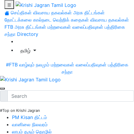
செய்திகள்
விவசாய தகவல்கள்
அரசு திட்டங்கள்
தோட்டக்கலை
கால்நடை
வெற்றிக் கதைகள்
விவசாய தகவல்கள்
FTB
அரசு திட்டங்கள்
மற்றவைகள்
வலைப்பதிவுகள்
பத்திரிகை
சந்தா
Directory
தமிழ்
#FTB
வாழ்வும் நலமும்
மற்றவைகள்
வலைப்பதிவுகள்
பத்திரிகை
சந்தா
#Top on Krishi Jagran
PM Kisan திட்டம்
வானிலை நிலவரம்
லாபம் தரும் தொழில்