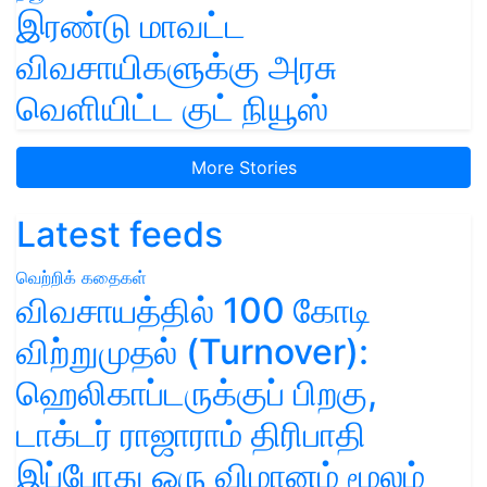
இரண்டு மாவட்ட
விவசாயிகளுக்கு அரசு
வெளியிட்ட குட் நியூஸ்
More Stories
Latest feeds
வெற்றிக் கதைகள்
விவசாயத்தில் 100 கோடி
விற்றுமுதல் (Turnover):
ஹெலிகாப்டருக்குப் பிறகு,
டாக்டர் ராஜாராம் திரிபாதி
இப்போது ஒரு விமானம் மூலம்