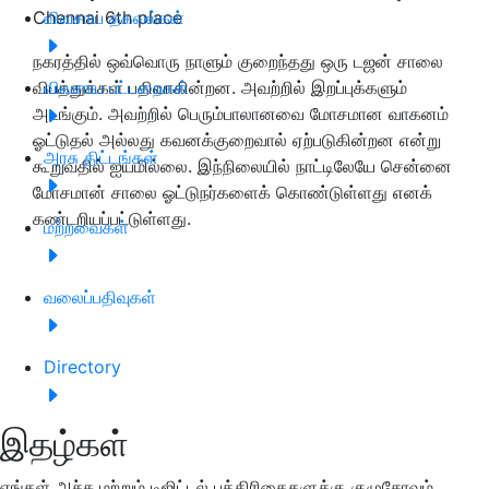
Chennai 6th place
விவசாய தகவல்கள்
நகரத்தில் ஒவ்வொரு நாளும் குறைந்தது ஒரு டஜன் சாலை
விபத்துக்கள் பதிவாகின்றன. அவற்றில் இறப்புக்களும்
விவசாய பட்டறைகள்
அடங்கும். அவற்றில் பெரும்பாலானவை மோசமான வாகனம்
ஓட்டுதல் அல்லது கவனக்குறைவால் ஏற்படுகின்றன என்று
அரசு திட்டங்கள்
கூறுவதில் ஐயமில்லை. இந்நிலையில் நாட்டிலேயே சென்னை
மோசமான் சாலை ஓட்டுநர்களைக் கொண்டுள்ளது எனக்
கண்டறியப்பட்டுள்ளது.
மற்றவைகள்
வலைப்பதிவுகள்
Directory
இதழ்கள்
எங்கள் அச்சு மற்றும் டிஜிட்டல் பத்திரிகைகளுக்கு குழுசேரவும்