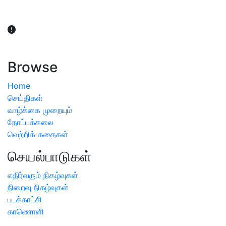
விவசாயிகள் நலன் கருதி சாகுபடி தொடர்பான சந்தேகம்
ஏற்பட்டால் வேளாண் விஞ்ஞானிகளை அணுகலாம்: தமிழக அரசு
அறிவிப்பு
Browse
Home
செய்திகள்
வாழ்க்கை முறையும்
தோட்டக்கலை
வெற்றிக் கதைகள்
செயல்பாடுகள்
எதிர்வரும் நிகழ்வுகள்
நிறைவு நிகழ்வுகள்
படக்காட்சி
காணொளி