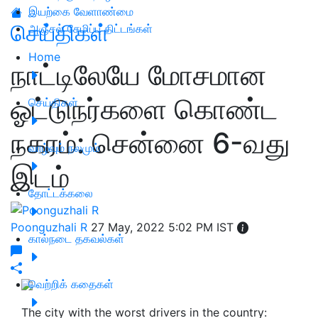
இயற்கை வேளாண்மை
செய்திகள்
அஞ்சல் சேமிப்பு திட்டங்கள்
Home
நாட்டிலேயே மோசமான
ஓட்டுநர்களை கொண்ட
செய்திகள்
நகரம்: சென்னை 6-வது
வாழ்வும் நலமும்
இடம்
தோட்டக்கலை
Poonguzhali R
27 May, 2022 5:02 PM IST
கால்நடை தகவல்கள்
வெற்றிக் கதைகள்
The city with the worst drivers in the country: