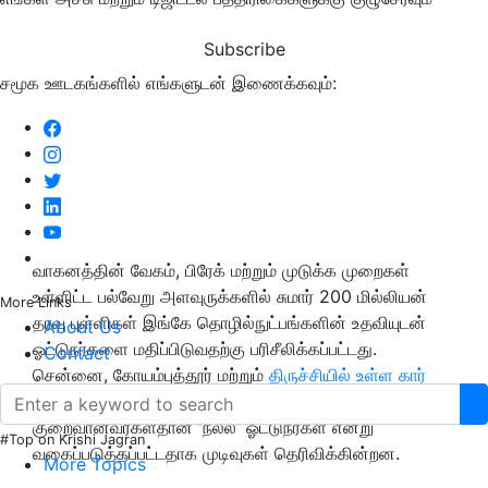
Subscribe
சமூக ஊடகங்களில் எங்களுடன் இணைக்கவும்:
வாகனத்தின் வேகம், பிரேக் மற்றும் முடுக்க முறைகள்
உள்ளிட்ட பல்வேறு அளவுருக்களில் சுமார் 200 மில்லியன்
More Links
தரவு புள்ளிகள் இங்கே தொழில்நுட்பங்களின் உதவியுடன்
About Us
ஓட்டுநர்களை மதிப்பிடுவதற்கு பரிசீலிக்கப்பட்டது.
Contact
சென்னை, கோயம்புத்தூர் மற்றும்
திருச்சியில் உள்ள கார்
ஓட்டுநர்
களில் நான்கில் ஒரு பங்கிற்கும்
குறைவானவர்கள்தான் 'நல்ல' ஓட்டுநர்கள் என்று
#Top on Krishi Jagran
வகைப்படுத்தப்பட்டதாக முடிவுகள் தெரிவிக்கின்றன.
More Topics