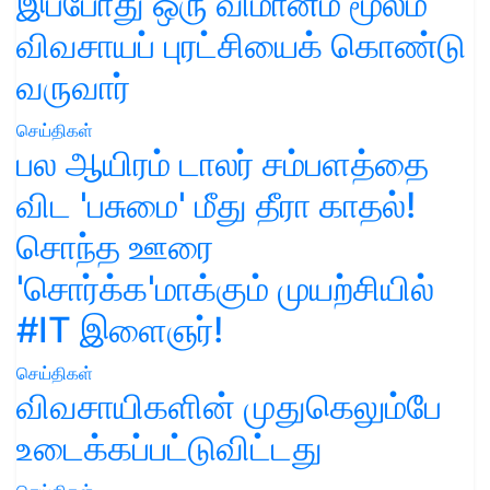
இப்போது ஒரு விமானம் மூலம்
விவசாயப் புரட்சியைக் கொண்டு
வருவார்
செய்திகள்
பல ஆயிரம் டாலர் சம்பளத்தை
விட 'பசுமை' மீது தீரா காதல்!
சொந்த ஊரை
'சொர்க்க'மாக்கும் முயற்சியில்
#IT இளைஞர்!
செய்திகள்
விவசாயிகளின் முதுகெலும்பே
உடைக்கப்பட்டுவிட்டது