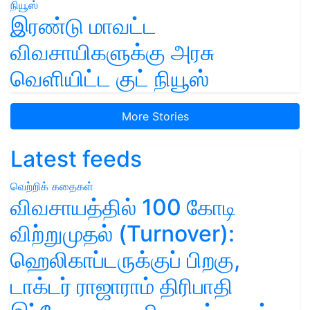
இரண்டு மாவட்ட
விவசாயிகளுக்கு அரசு
வெளியிட்ட குட் நியூஸ்
More Stories
Latest feeds
வெற்றிக் கதைகள்
விவசாயத்தில் 100 கோடி
விற்றுமுதல் (Turnover):
ஹெலிகாப்டருக்குப் பிறகு,
டாக்டர் ராஜாராம் திரிபாதி