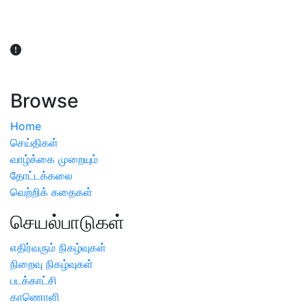
விவசாயிகள் நலன் கருதி சாகுபடி தொடர்பான சந்தேகம்
ஏற்பட்டால் வேளாண் விஞ்ஞானிகளை அணுகலாம்: தமிழக அரசு
அறிவிப்பு
Browse
Home
செய்திகள்
வாழ்க்கை முறையும்
தோட்டக்கலை
வெற்றிக் கதைகள்
செயல்பாடுகள்
எதிர்வரும் நிகழ்வுகள்
நிறைவு நிகழ்வுகள்
படக்காட்சி
காணொளி