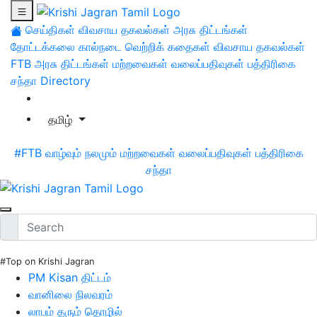
செய்திகள்
விவசாய தகவல்கள்
அரசு திட்டங்கள்
தோட்டக்கலை
கால்நடை
வெற்றிக் கதைகள்
விவசாய தகவல்கள்
FTB
அரசு திட்டங்கள்
மற்றவைகள்
வலைப்பதிவுகள்
பத்திரிகை
சந்தா
Directory
தமிழ்
#FTB
வாழ்வும் நலமும்
மற்றவைகள்
வலைப்பதிவுகள்
பத்திரிகை
சந்தா
#Top on Krishi Jagran
PM Kisan திட்டம்
வானிலை நிலவரம்
லாபம் தரும் தொழில்