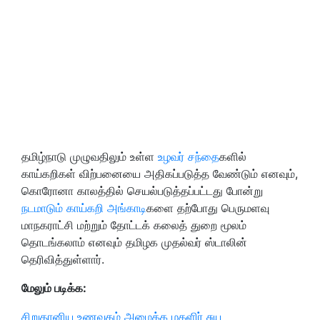
தமிழ்நாடு முழுவதிலும் உள்ள
உழவர் சந்தை
களில்
காய்கறிகள் விற்பனையை அதிகப்படுத்த வேண்டும் எனவும்,
கொரோனா காலத்தில் செயல்படுத்தப்பட்டது போன்று
நடமாடும் காய்கறி அங்காடி
களை தற்போது பெருமளவு
மாநகராட்சி மற்றும் தோட்டக் கலைத் துறை மூலம்
தொடங்கலாம் எனவும் தமிழக முதல்வர் ஸ்டாலின்
தெரிவித்துள்ளார்.
மேலும் படிக்க:
சிறுதானிய உணவகம் அமைக்க மகளிர் சுய