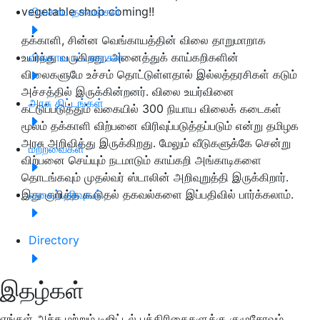
vegetable shop coming!!
விவசாய தகவல்கள்
தக்காளி, சின்ன வெங்காயத்தின் விலை தாறுமாறாக
உயர்ந்து வருகிறது. அனைத்துக் காய்கறிகளின்
விவசாய பட்டறைகள்
விலைகளுமே உச்சம் தொட்டுள்ளதால் இல்லத்தரசிகள் கடும்
அச்சத்தில் இருக்கின்றனர். விலை உயர்வினை
அரசு திட்டங்கள்
கட்டுப்படுத்தும் வகையில் 300 நியாய விலைக் கடைகள்
மூலம் தக்காளி விற்பனை விரிவுப்படுத்தப்படும் என்று தமிழக
அரசு அறிவித்து இருக்கிறது. மேலும் வீடுகளுக்கே சென்று
மற்றவைகள்
விற்பனை செய்யும் நடமாடும் காய்கறி அங்காடிகளை
தொடங்கவும் முதல்வர் ஸ்டாலின் அறிவுறுத்தி இருக்கிறார்.
இது குறித்த கூடுதல் தகவல்களை இப்பதிவில் பார்க்கலாம்.
வலைப்பதிவுகள்
Directory
இதழ்கள்
எங்கள் அச்சு மற்றும் டிஜிட்டல் பத்திரிகைகளுக்கு குழுசேரவும்